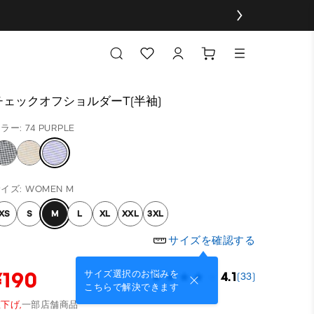
チェックオフショルダーT(半袖)
ラー: 74 PURPLE
イズ: WOMEN M
XS
S
M
L
XL
XXL
3XL
サイズを確認する
¥190
サイズ選択のお悩みを
4.1
(33)
こちらで解決できます
下げ,
一部店舗商品