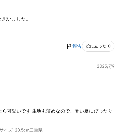
と思いました。
報告
役に立った 0
2025/7/9
たら可愛いです 生地も薄めなので、暑い夏にぴったり
イズ: 23.5cm
三重県