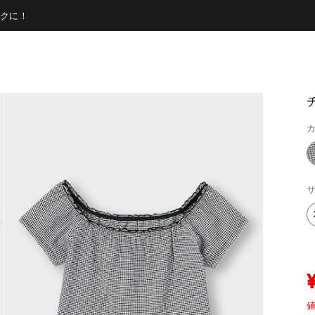
クに！
カ
サ
値