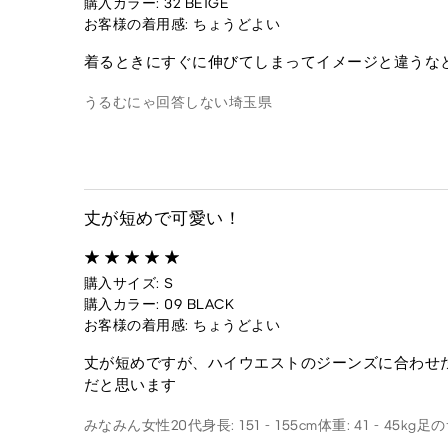
購入カラー: 32 BEIGE
お客様の着用感: ちょうどよい
着るときにすぐに伸びてしまってイメージと違うな
うるむにゃ
回答しない
埼玉県
丈が短めで可愛い！
購入サイズ: S
購入カラー: 09 BLACK
お客様の着用感: ちょうどよい
丈が短めですが、ハイウエストのジーンズに合わせ
だと思います
みなみん
女性
20代
身長: 151 - 155cm
体重: 41 - 45kg
足のサ