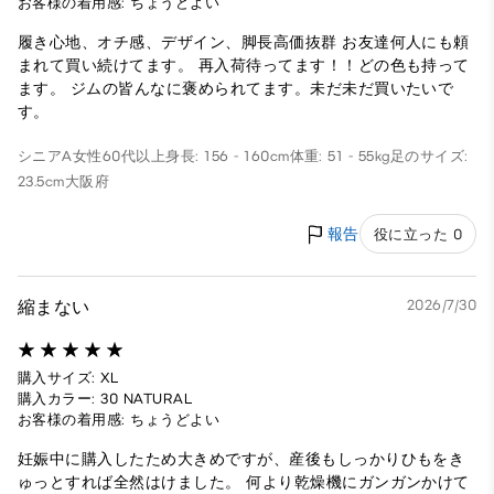
お客様の着用感: ちょうどよい
履き心地、オチ感、デザイン、脚長高価抜群 お友達何人にも頼
まれて買い続けてます。 再入荷待ってます！！どの色も持って
ます。 ジムの皆んなに褒められてます。未だ未だ買いたいで
す。
シニアA
女性
60代以上
身長: 156 - 160cm
体重: 51 - 55kg
足のサイズ:
23.5cm
大阪府
報告
役に立った 0
縮まない
2026/7/30
購入サイズ: XL
購入カラー: 30 NATURAL
お客様の着用感: ちょうどよい
妊娠中に購入したため大きめですが、産後もしっかりひもをき
ゅっとすれば全然はけました。 何より乾燥機にガンガンかけて