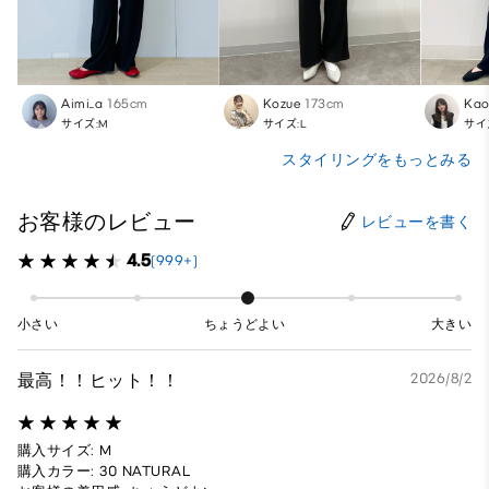
Aimi_a
165cm
Kozue
173cm
Kao
サイズ:M
サイズ:L
サイ
スタイリングをもっとみる
お客様のレビュー
レビューを書く
4.5
(999+)
小さい
ちょうどよい
大きい
最高！！ヒット！！
2026/8/2
購入サイズ: M
購入カラー: 30 NATURAL