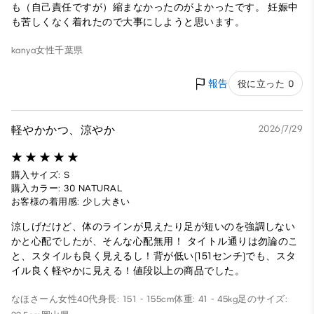
も（自己責任ですが）縮まなかったのがよかったです。 妊娠中
も苦しくなく着れたので大事にしようと思います。
kanya
女性
千葉県
報告
役に立った 0
軽やかかつ、涼やか
2026/7/29
購入サイズ: S
購入カラー: 30 NATURAL
お客様の着用感: 少し大きい
涼しげだけど、体のラインが見えたり足が短いのを強調しない
かと心配でしたが、そんな心配無用！ タイトル通りは勿論のこ
と、スタイルも良く見えるし！背が低い(151センチ)でも、スタ
イル良く軽やかに見える！値段以上の商品でした。
なほさーん
女性
40代
身長: 151 - 155cm
体重: 41 - 45kg
足のサイズ: