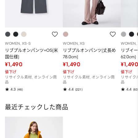
WOMEN, XS-S
WOMEN, XS
WOMEN, 
リブプルオンパンツ+OS(米
リブプルオンパンツ(丈長め
リブイー
国仕様)
78.0cm)
62.0cm)
¥1,490
¥1,490
¥1,49
値下げ
値下げ
値下げ
リサイクル素材, オンライン商
リサイクル素材, オンライン商
リサイク
品
品
品
4.3
4.4
4.4
(46)
(221)
(63
最近チェックした商品