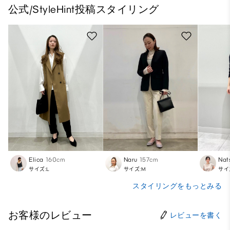
公式/StyleHint投稿スタイリング
Elica
160cm
Naru
157cm
Nat
サイズ:L
サイズ:M
サイ
スタイリングをもっとみる
お客様のレビュー
レビューを書く