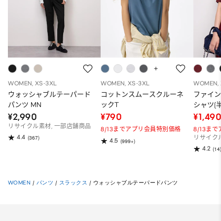
WOMEN, XS-3XL
WOMEN, XS-3XL
WOMEN, 
ウォッシャブルテーパード
コットンスムースクルーネ
ファイ
パンツ MN
ックT
シャツ(半
¥2,990
¥790
¥1,49
リサイクル素材, 一部店舗商品
8/13までアプリ会員特別価格
8/13ま
4.4
(367)
リサイク
4.5
(999+)
4.2
(14
WOMEN
/
パンツ
/
スラックス
/
ウォッシャブルテーパードパンツ