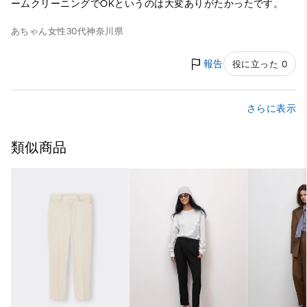
ームクリーニングでOKというのは大変ありがたかったです。
あちゃん
女性
30代
神奈川県
報告
役に立った 0
さらに表示
類似商品