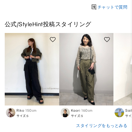
チャットで質問
公式/StyleHint投稿スタイリング
Riko
150cm
Kaori
160cm
Sail
サイズ:S
サイズ:S
サイ
スタイリングをもっとみる