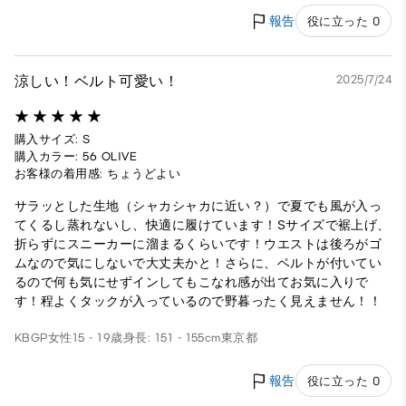
報告
役に立った 0
涼しい！ベルト可愛い！
2025/7/24
購入サイズ: S
購入カラー: 56 OLIVE
お客様の着用感: ちょうどよい
サラッとした生地（シャカシャカに近い？）で夏でも風が入っ
てくるし蒸れないし、快適に履けています！Sサイズで裾上げ、
折らずにスニーカーに溜まるくらいです！ウエストは後ろがゴ
ムなので気にしないで大丈夫かと！さらに、ベルトが付いてい
るので何も気にせずインしてもこなれ感が出てお気に入りで
す！程よくタックが入っているので野暮ったく見えません！！
KBGP
女性
15 - 19歳
身長: 151 - 155cm
東京都
報告
役に立った 0