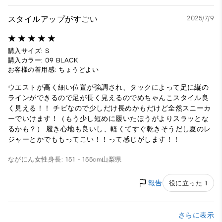
スタイルアップがすごい
2025/7/9
購入サイズ: S
購入カラー: 09 BLACK
お客様の着用感: ちょうどよい
ウエストが高く細い位置が強調され、タックによって足に縦の
ラインができるので足が長く見えるのでめちゃんこスタイル良
く見える！！ チビなので少しだけ長めかもだけど全然スニーカ
ーでいけます！（もう少し短めに履いたほうがよりスラッとな
るかも？） 履き心地も良いし、軽くてすぐ乾きそうだし夏のレ
ジャーとかでももってこい！！って感じがします！！
ながにん
女性
身長: 151 - 155cm
山梨県
報告
役に立った 1
さらに表示