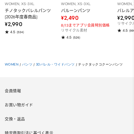
WOMEN, XS-3XL
WOMEN, XS-3XL
WOMEN, 
チノタックバレルパンツ
バルーンパンツ
バレル
(2026年度春商品)
¥2,490
¥2,99
¥2,990
リサイク
8/13までアプリ会員特別価格
4.5
リサイクル素材
(99
4.5
(534)
4.5
(526)
WOMEN
/
パンツ
/
3Dバレル・ワイドパンツ
/
テックタックコクーンパンツ
会員情報
お買い物ガイド
交換・返品
特定商取引法に基づく表示