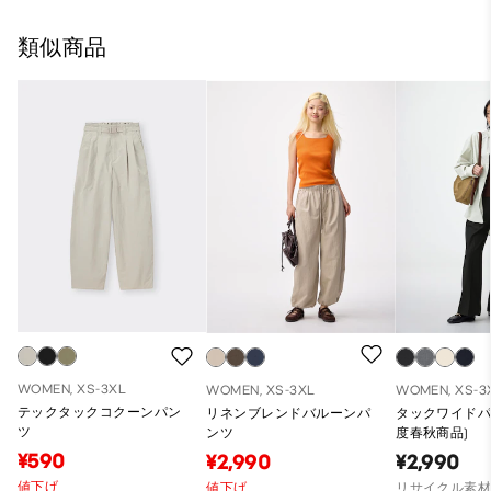
類似商品
WOMEN, XS-3XL
WOMEN, XS-3XL
WOMEN, XS-3
テックタックコクーンパン
リネンブレンドバルーンパ
タックワイドパン
ツ
ンツ
度春秋商品)
¥590
¥2,990
¥2,990
値下げ
値下げ
リサイクル素