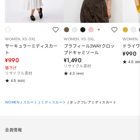
WOMEN, XS-3XL
WOMEN, XS-3XL
WOMEN, 
サーキュラーミディスカー
ブラフィール2WAYクロッ
ドライワ
ト
プドキャミソール
¥990
¥990
¥1,490
4.5
(99
リサイクル素材
値下げ
4.3
リサイクル素材
(444)
4.5
(625)
WOMEN
/
スカート
/
ミディスカート
/
タックフレアミディスカート
会員情報