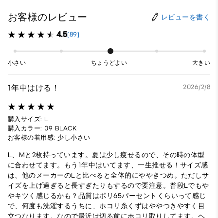
お客様のレビュー
レビューを書く
4.5
(89)
小さい
ちょうどよい
大きい
1年中はける！
2026/2/8
購入サイズ: L
購入カラー: 09 BLACK
お客様の着用感: 少し小さい
L、Mと2枚持っています。夏は少し痩せるので、その時の体型
に合わせてます。もう1年中はいてます、一生推せる！サイズ感
は、他のメーカーのLと比べると全体的にややきつめ。ただしサ
イズを上げ過ぎると長すぎたりもするので要注意。普段Lでもや
やキツく感じるかも？品質はポリ65パーセントくらいって感じ
で、何度も洗濯するうちに、ホコリ糸くずはややつきやすく目
立つなります。なので最近は切る前にホコリ取りしてます。ヘ