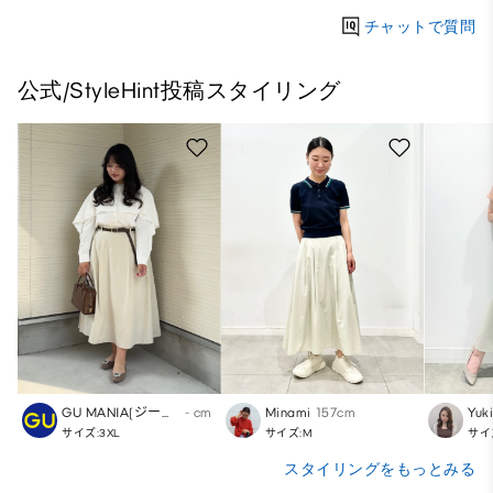
チャットで質問
公式/StyleHint投稿スタイリング
GU MANIA(ジーユー)
- cm
Minami
157cm
Yuk
サイズ:3XL
サイズ:M
サイ
スタイリングをもっとみる