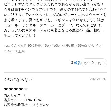
ビロテしすぎてタックが失われつつあるから買い直そうかな！
春夏は白Tをインでもアウトでも、黒なので何色でも合わせやす
い。秋冬は、Tシャツの上に、短めのグレーや黒のスウェットを
よく着てます。夏でも冬でも、レギンスを合わせてます。靴は
ミュール、サンダル、スニーカーにブーツ。なんでもござれ。
カジュアルにもスポーティにも着こなせる魔法の一品。頼む一
生出してください！
おにくさん
女性
40代
身長: 156 - 160cm
体重: 51 - 55kg
足のサイズ:
23.5cm
埼玉県
報告
役に立った 1
シワにならない
2025/10/15
購入サイズ: S
購入カラー: 30 NATURAL
お客様の着用感: ちょうどよい