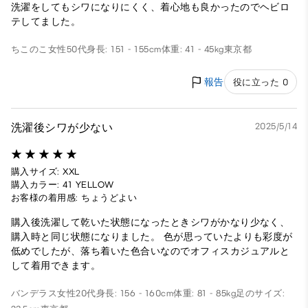
洗濯をしてもシワになりにくく、着心地も良かったのでヘビロ
テしてました。
ちこのこ
女性
50代
身長: 151 - 155cm
体重: 41 - 45kg
東京都
報告
役に立った 0
洗濯後シワが少ない
2025/5/14
購入サイズ: XXL
購入カラー: 41 YELLOW
お客様の着用感: ちょうどよい
購入後洗濯して乾いた状態になったときシワがかなり少なく、
購入時と同じ状態になりました。 色が思っていたよりも彩度が
低めでしたが、落ち着いた色合いなのでオフィスカジュアルと
して着用できます。
バンデラス
女性
20代
身長: 156 - 160cm
体重: 81 - 85kg
足のサイズ: