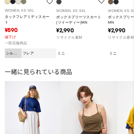
WOMEN, XS-3XL
WOMEN, XS-3XL
WOMEN, XS-3
タックフレアミディスカー
ボックスプリーツスカート
ボックスプリ
ト
(ツイーディー)MN
MN
¥590
¥2,990
¥2,990
値下げ
リサイクル素材
リサイクル素
一部店舗商品
シルエ
フレア
ミニ
ミニ
ット
一緒に見られている商品