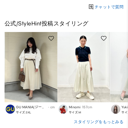
チャットで質問
公式/StyleHint投稿スタイリング
GU MANIA(ジーユー)
- cm
Minami
157cm
Yuk
サイズ:3XL
サイズ:M
サイ
スタイリングをもっとみる