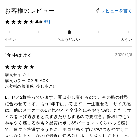
お客様のレビュー
レビューを書く
4.5
(89)
小さい
ちょうどよい
大きい
1年中はける！
2026/2/8
購入サイズ: L
購入カラー: 09 BLACK
お客様の着用感: 少し小さい
L、Mと2枚持っています。夏は少し痩せるので、その時の体型
に合わせてます。もう1年中はいてます、一生推せる！サイズ感
は、他のメーカーのLと比べると全体的にややきつめ。ただしサ
イズを上げ過ぎると長すぎたりもするので要注意。普段Lでもや
やキツく感じるかも？品質はポリ65パーセントくらいって感じ
で、何度も洗濯するうちに、ホコリ糸くずはややつきやすく目
立つなります。なので最近は切る前にホコリ取りしてます。ヘ