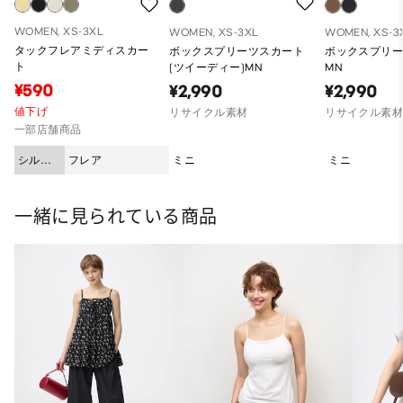
WOMEN, XS-3XL
WOMEN, XS-3XL
WOMEN, XS-3
タックフレアミディスカー
ボックスプリーツスカート
ボックスプリ
ト
(ツイーディー)MN
MN
¥590
¥2,990
¥2,990
値下げ
リサイクル素材
リサイクル素
一部店舗商品
シルエ
フレア
ミニ
ミニ
ット
一緒に見られている商品