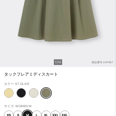
1
14
商品番号:349987
タックフレアミディスカート
カラー: 57 OLIVE
サイズ: WOMEN M
XS
S
M
L
XL
XXL
3XL