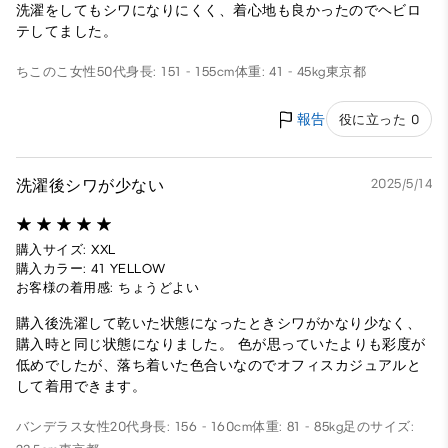
洗濯をしてもシワになりにくく、着心地も良かったのでヘビロ
テしてました。
ちこのこ
女性
50代
身長: 151 - 155cm
体重: 41 - 45kg
東京都
報告
役に立った 0
洗濯後シワが少ない
2025/5/14
購入サイズ: XXL
購入カラー: 41 YELLOW
お客様の着用感: ちょうどよい
購入後洗濯して乾いた状態になったときシワがかなり少なく、
購入時と同じ状態になりました。 色が思っていたよりも彩度が
低めでしたが、落ち着いた色合いなのでオフィスカジュアルと
して着用できます。
バンデラス
女性
20代
身長: 156 - 160cm
体重: 81 - 85kg
足のサイズ: