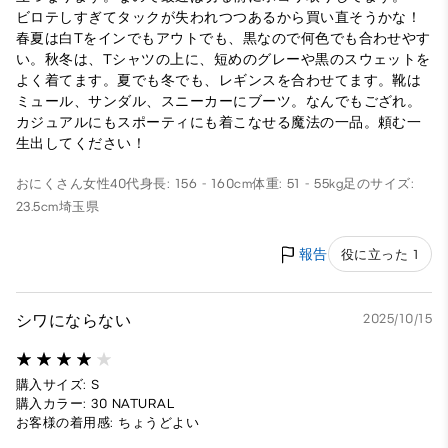
ビロテしすぎてタックが失われつつあるから買い直そうかな！
春夏は白Tをインでもアウトでも、黒なので何色でも合わせやす
い。秋冬は、Tシャツの上に、短めのグレーや黒のスウェットを
よく着てます。夏でも冬でも、レギンスを合わせてます。靴は
ミュール、サンダル、スニーカーにブーツ。なんでもござれ。
カジュアルにもスポーティにも着こなせる魔法の一品。頼む一
生出してください！
おにくさん
女性
40代
身長: 156 - 160cm
体重: 51 - 55kg
足のサイズ:
23.5cm
埼玉県
報告
役に立った 1
シワにならない
2025/10/15
購入サイズ: S
購入カラー: 30 NATURAL
お客様の着用感: ちょうどよい