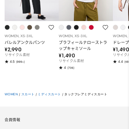
WOMEN, XS-3XL
WOMEN, XS-3XL
WOMEN, 
バレルアンクルパンツ
ブラフィールナローストラ
ドレープ
ップキャミソール
¥2,990
¥1,49
¥1,490
リサイクル素材
リサイク
リサイクル素材
4.5
4.4
(999+)
(48
4
(706)
WOMEN
/
スカート
/
ミディスカート
/
タックフレアミディスカート
会員情報