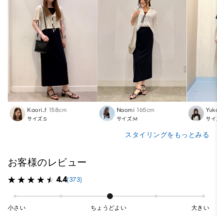
Kaori_f
158cm
Naomi
165cm
Yuk
サイズ:S
サイズ:M
サイ
スタイリングをもっとみる
お客様のレビュー
4.4
(373)
小さい
ちょうどよい
大きい