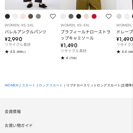
WOMEN, XS-3XL
WOMEN, XS-3XL
WOMEN, 
バレルアンクルパンツ
ブラフィールナローストラ
ドレープ
ップキャミソール
¥2,990
¥1,49
¥1,490
リサイクル素材
リサイク
リサイクル素材
4.5
4.4
(999+)
(48
4
(706)
WOMEN
/
スカート
/
ロングスカート
/
リブナロースリットロングスカート(丈標準83.0
会員情報
お買い物ガイド