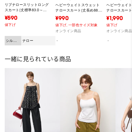
リブナロースリットロング
ヘビーウェイトスウェット
ヘビーウェイ
スカート(丈標準83.0～
ナロースカート(丈長め88.5
ナロースカート(
90.0cm)
～95.5cm)
～95.5cm)
¥590
¥990
¥1,990
値下げ
値下げ,
一部色サイズ対象
値下げ
オンライン商品
オンライン商
シルエ
ナロー
-
-
ット
一緒に見られている商品