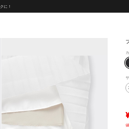
クに！
カ
サ
値