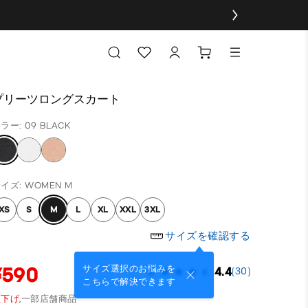
プリーツロングスカート
ラー: 09 BLACK
イズ: WOMEN M
XS
S
M
L
XL
XXL
3XL
サイズを確認する
¥590
サイズ選択のお悩みを
4.4
(30)
こちらで解決できます
下げ,
一部店舗商品