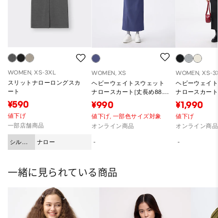
WOMEN, XS-3XL
WOMEN, XS
WOMEN, XS-3
スリットナローロングスカ
ヘビーウェイトスウェット
ヘビーウェイ
ート
ナロースカート(丈長め88.5
ナロースカート(
～95.5cm)
～95.5cm)
¥590
¥990
¥1,990
値下げ
値下げ,
一部色サイズ対象
値下げ
一部店舗商品
オンライン商品
オンライン商
シルエ
ナロー
-
-
ット
一緒に見られている商品