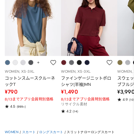
WOMEN, XS-3XL
WOMEN, XS-3XL
WOMEN, 
コットンスムースクルーネ
ファインゲージニットポロ
スウェ
ックT
シャツ(半袖)MN
ブフルジ
ーパー
¥790
¥1,490
¥3,99
ット）
8/13までアプリ会員特別価格
8/13までアプリ会員特別価格
4.9
(10
リサイクル素材
4.5
(999+)
4.2
(14)
WOMEN
/
スカート
/
ロングスカート
/
スリットナローロングスカート