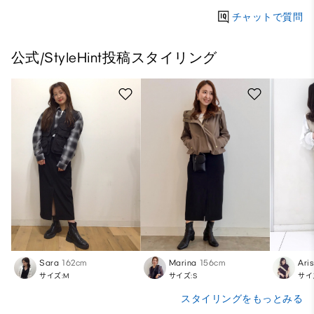
チャットで質問
公式/StyleHint投稿スタイリング
Sara
162cm
Marina
156cm
Ari
サイズ:M
サイズ:S
サイ
スタイリングをもっとみる