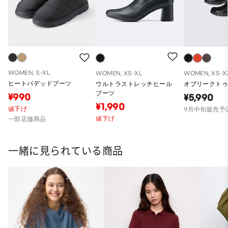
WOMEN, S-XL
WOMEN, XS-XL
WOMEN, XS-X
ヒートパデッドブーツ
ウルトラストレッチヒール
オブリークトゥ
ブーツ
¥990
¥5,990
¥1,990
値下げ
9月中旬販売予
値下げ
一部店舗商品
一緒に見られている商品