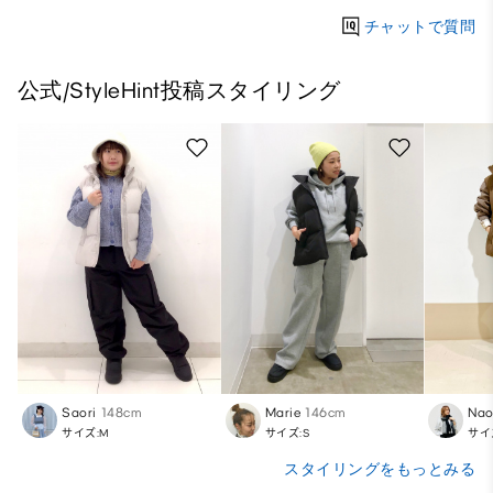
チャットで質問
公式/StyleHint投稿スタイリング
Saori
148cm
Marie
146cm
Nao
サイズ:M
サイズ:S
サイ
スタイリングをもっとみる