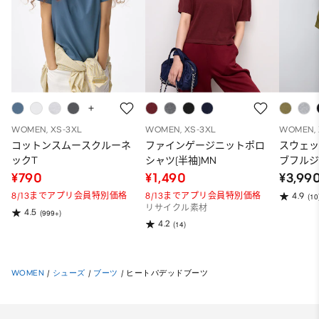
WOMEN, XS-3XL
WOMEN, XS-3XL
WOMEN, 
コットンスムースクルーネ
ファインゲージニットポロ
スウェ
ックT
シャツ(半袖)MN
ブフルジ
ーパー
¥790
¥1,490
¥3,99
ット）
8/13までアプリ会員特別価格
8/13までアプリ会員特別価格
4.9
(10
リサイクル素材
4.5
(999+)
4.2
(14)
WOMEN
/
シューズ
/
ブーツ
/
ヒートパデッドブーツ