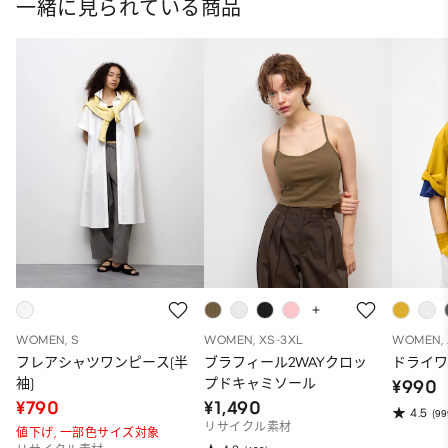
一緒に見られている商品
WOMEN, S
WOMEN, XS-3XL
WOMEN, 
フレアシャツワンピース(半
ブラフィール2WAYクロッ
ドライワ
袖)
プドキャミソール
¥990
¥790
¥1,490
4.5
(99
リサイクル素材
値下げ,
一部色サイズ対象