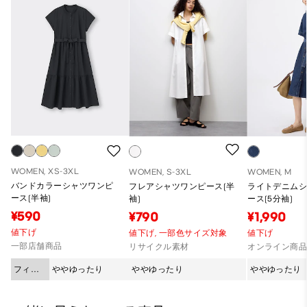
WOMEN, XS-3XL
WOMEN, S-3XL
WOMEN, M
バンドカラーシャツワンピ
フレアシャツワンピース(半
ライトデニム
ース(半袖)
袖)
ース(5分袖)
¥590
¥790
¥1,990
値下げ
値下げ,
一部色サイズ対象
値下げ
一部店舗商品
リサイクル素材
オンライン商
フィッ
ややゆったり
ややゆったり
ややゆったり
ト