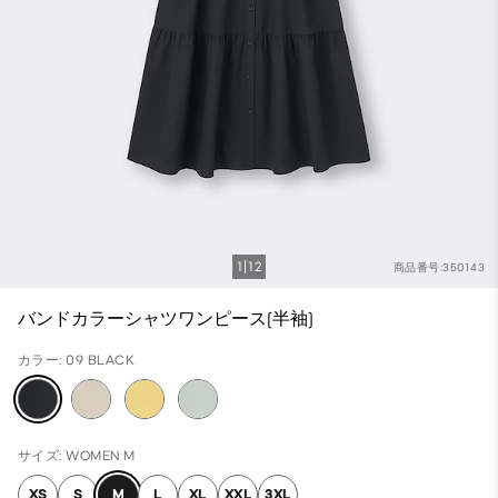
1
12
商品番号:350143
バンドカラーシャツワンピース(半袖)
カラー: 09 BLACK
サイズ: WOMEN M
XS
S
M
L
XL
XXL
3XL