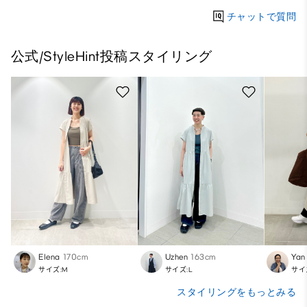
チャットで質問
公式/StyleHint投稿スタイリング
Elena
170cm
Uzhen
163cm
Yan
サイズ:M
サイズ:L
サイ
スタイリングをもっとみる