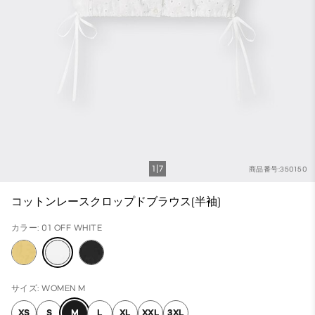
1
7
商品番号:350150
コットンレースクロップドブラウス(半袖)
カラー: 01 OFF WHITE
サイズ: WOMEN M
XS
S
M
L
XL
XXL
3XL