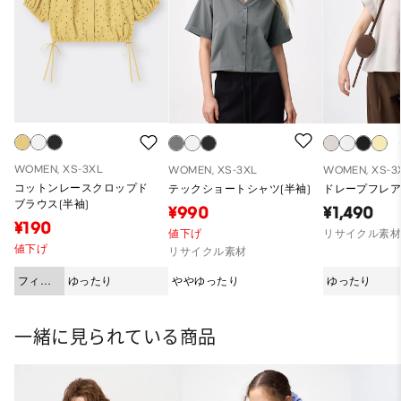
WOMEN, XS-3XL
WOMEN, XS-3XL
WOMEN, XS-3
コットンレースクロップド
テックショートシャツ(半袖)
ドレープフレア
ブラウス(半袖)
¥990
¥1,490
¥190
値下げ
リサイクル素
値下げ
リサイクル素材
フィッ
ゆったり
ややゆったり
ゆったり
ト
一緒に見られている商品