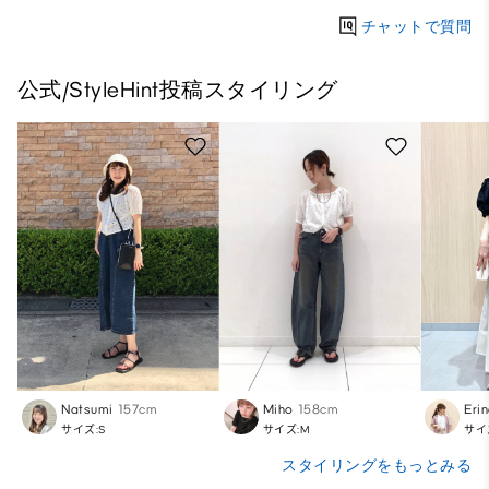
チャットで質問
公式/StyleHint投稿スタイリング
Natsumi
157cm
Miho
158cm
Eri
サイズ:S
サイズ:M
サイ
スタイリングをもっとみる