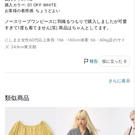
購入カラー: 01 OFF WHITE
お客様の着用感: ちょうどよい
ノースリーブワンピースに羽織るつもりで購入しましたが可愛
すぎて1度も着てません(笑) 商品はちゃんとしてます。
にしまま
女性
60代以上
身長: 156 - 160cm
体重: 56 - 60kg
足のサイ
ズ: 24.5cm
東京都
報告
役に立った 0
さらに表示
類似商品