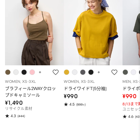
WOMEN, XS-3XL
WOMEN, XS-3XL
MEN, XS
ブラフィール2WAYクロッ
ドライワイドT(5分袖)
ドライポ
プドキャミソール
¥990
¥990
¥1,490
8/13ま
4.5
(999+)
リサイクル素材
ユニセッ
4.3
(444)
4.6
(43