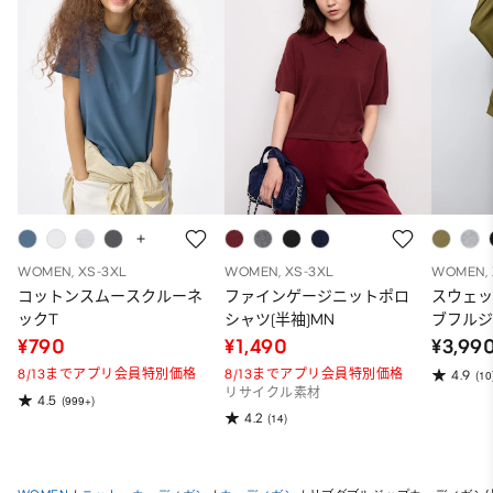
WOMEN, XS-3XL
WOMEN, XS-3XL
WOMEN, 
コットンスムースクルーネ
ファインゲージニットポロ
スウェ
ックT
シャツ(半袖)MN
ブフルジ
ーパー
¥790
¥1,490
¥3,99
ット）
8/13までアプリ会員特別価格
8/13までアプリ会員特別価格
4.9
(10
リサイクル素材
4.5
(999+)
4.2
(14)