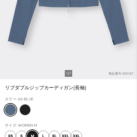
1
7
商品番号:350187
リブダブルジップカーディガン(長袖)
カラー: 66 BLUE
サイズ: WOMEN M
XS
S
M
L
XL
XXL
3XL