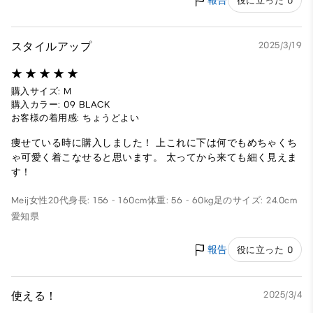
報告
役に立った 0
スタイルアップ
2025/3/19
購入サイズ: M
購入カラー: 09 BLACK
お客様の着用感: ちょうどよい
痩せている時に購入しました！ 上これに下は何でもめちゃくち
ゃ可愛く着こなせると思います。 太ってから来ても細く見えま
す！
Meij
女性
20代
身長: 156 - 160cm
体重: 56 - 60kg
足のサイズ: 24.0cm
愛知県
報告
役に立った 0
使える！
2025/3/4