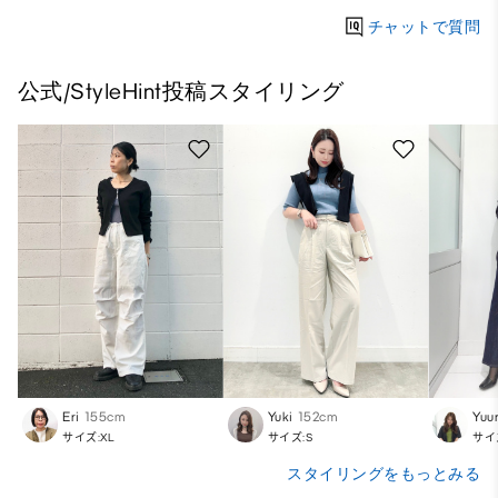
チャットで質問
公式/StyleHint投稿スタイリング
Eri
155cm
Yuki
152cm
Yuur
サイズ:XL
サイズ:S
サイ
スタイリングをもっとみる