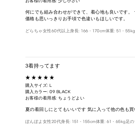
お客様の着用感: 少し小さい
何にでも組み合わせができて、着心地も良いです。 
価格も思いっきりお手頃で色違いもほしいです。
どらちゃ
女性
60代以上
身長: 166 - 170cm
体重: 51 - 55k
3着持ってます
購入サイズ: L
購入カラー: 09 BLACK
お客様の着用感: ちょうどよい
夏の着回しにとてもいいです 気に入って他の色も買
ぽんぽよ
女性
20代
身長: 151 - 155cm
体重: 61 - 65kg
足のサ