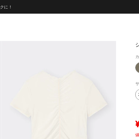
クに！
カ
サ