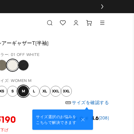
シアーギャザーT(半袖)
ラー: 01 OFF WHITE
イズ: WOMEN M
XS
S
M
L
XL
XXL
3XL
サイズを確認する
¥190
サイズ選択のお悩みを
4.6
(208)
こちらで解決できます
値下げ