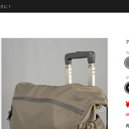
クに！
カ
サ
値