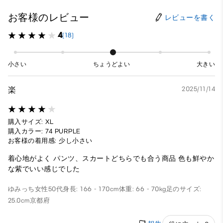
お客様のレビュー
レビューを書く
4
(18)
小さい
ちょうどよい
大きい
楽
2025/11/14
購入サイズ: XL
購入カラー: 74 PURPLE
お客様の着用感: 少し小さい
着心地がよく パンツ、スカートどちらでも合う商品 色も鮮やか
な紫でいい感じでした
ゆみっち
女性
50代
身長: 166 - 170cm
体重: 66 - 70kg
足のサイズ:
25.0cm
京都府