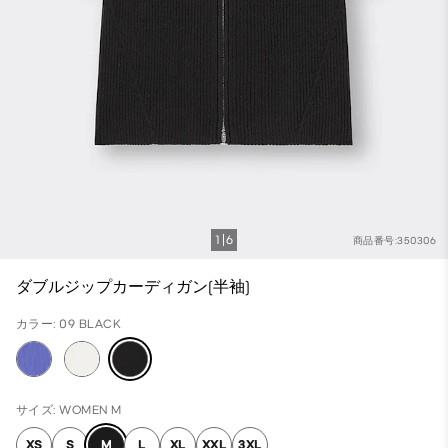
1
6
商品番号:350306
ダブルジップカーディガン(半袖)
カラー: 09 BLACK
サイズ: WOMEN M
XS
S
M
L
XL
XXL
3XL