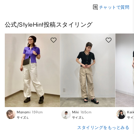
チャットで質問
公式/StyleHint投稿スタイリング
Manami
159cm
Miki
165cm
Kei
サイズ:L
サイズ:L
サイ
スタイリングをもっとみる