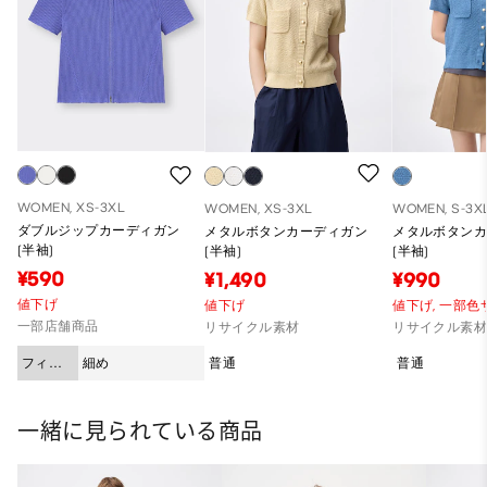
WOMEN, XS-3XL
WOMEN, XS-3XL
WOMEN, S-3X
ダブルジップカーディガン
メタルボタンカーディガン
メタルボタン
(半袖)
(半袖)
(半袖)
¥590
¥1,490
¥990
値下げ
値下げ
値下げ,
一部色
一部店舗商品
リサイクル素材
リサイクル素
フィッ
細め
普通
普通
ト
一緒に見られている商品