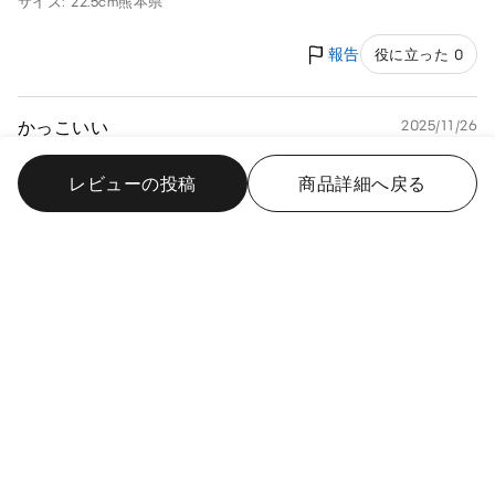
サイズ: 22.5cm
熊本県
報告
役に立った 0
かっこいい
2025/11/26
レビューの投稿
商品詳細へ戻る
購入サイズ: L
購入カラー: 03 GRAY
お客様の着用感: ちょうどよい
歩きやすく履きやすいサンダルです。足も痛くなることはなく
疲れにくいと思います。
いすいす
女性
新潟県
報告
役に立った 0
楽
2025/11/3