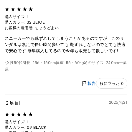
購入サイズ: L
購入カラー: 32 BEIGE
お客様の着用感: ちょうどよい
スニーカーでも靴ずれしてしまうことがあるのですが このサ
ンダルは素足で長い時間歩いても 靴ずれしないのでとても快適
で安心です 毎年購入してるので今年も販売して欲しいです!
-
女性
50代
身長: 156 - 160cm
体重: 56 - 60kg
足のサイズ: 24.0cm
千葉
県
報告
役に立った 0
２足目!
2026/4/21
購入サイズ: L
購入カラー: 09 BLACK