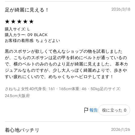
足が綺麗に見える！
2026/3/18
購入サイズ: L
購入カラー: 09 BLACK
お客様の着用感: ちょうどよい
黒のスポサンが欲しくて色んなショップの物を試着しました
が、こちらのスポサンは足の甲を斜めにベルトが通っているの
で、横のベルトのみのものより足が綺麗に見えました。 基本カ
ジュアルなものですが、少し大人っぽく綺麗めよりで、歩きや
すい疲れにくいので、めちゃくちゃヘビロテしてます！
さねちよ
女性
40代
身長: 161 - 165cm
体重: 46 - 50kg
足のサイズ:
24.5cm
大阪府
報告
役に立った 0
着心地バッチリ
2026/1/26