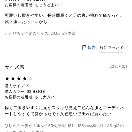
お客様の着用感: ちょうどよい
可愛いし履きやすい。長時間履くと足の裏が擦れて痛かった。
靴下履いたらいいかも
かんぴろ
女性
足のサイズ: 24.0cm
熊本県
報告
役に立った 0
サイズ感
2025/12/1
購入サイズ: S
購入カラー: 32 BEIGE
お客様の着用感: 少し大きい
軽くて履きやすく足元がスッキリ見えて色んな服とコーディネ
ートしやすくて良かったです又色違いで出れば買いたい
はじめの一歩が大事
女性
50代
身長: 151 - 155cm
体重: 41 - 45kg
足の