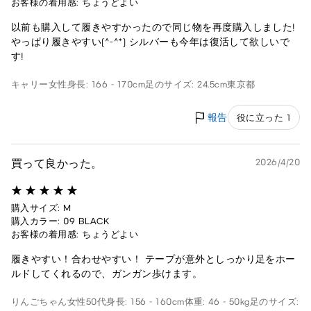
お客様の着用感: ちょうどよい
以前も購入して履きやすかったので同じ物を再度購入しました!
やっぱり履きやすい(^-^*) シルバーも今年は復活して欲しいで
す!
キャリー
女性
身長: 166 - 170cm
足のサイズ: 24.5cm
東京都
報告
役に立った 1
買って良かった。
2026/4/20
購入サイズ: M
購入カラー: 09 BLACK
お客様の着用感: ちょうどよい
履きやすい！合わせやすい！ テープが意外としっかり足をホー
ルドしてくれるので、ガンガン歩けます。
りんごちゃん
女性
50代
身長: 156 - 160cm
体重: 46 - 50kg
足のサイズ: