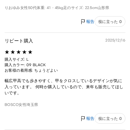
りおゆみ
女性
50代
体重: 41 - 45kg
足のサイズ: 22.5cm
山形県
報告
役に立った 0
リピート購入
2025/12/16
購入サイズ: L
購入カラー: 09 BLACK
お客様の着用感: ちょうどよい
幅広甲高でも歩きやすく、甲をクロスしているデザインが気に
入っています。 何時か購入しているので、来年も販売してほし
いです。
BOSCO
女性
埼玉県
報告
役に立った 0