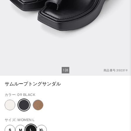
1
8
商品番号:350319
サムループトングサンダル
カラー: 09 BLACK
サイズ: WOMEN L
S
M
L
XL