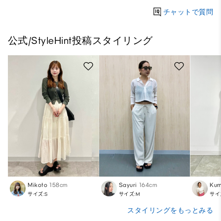
チャットで質問
公式/StyleHint投稿スタイリング
Mikoto
158cm
Sayuri
164cm
Kum
サイズ:S
サイズ:M
サイ
スタイリングをもっとみる