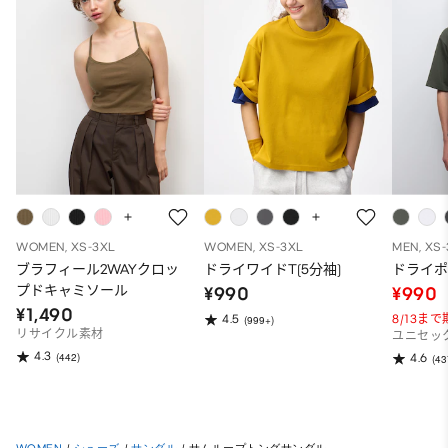
WOMEN, XS-3XL
WOMEN, XS-3XL
MEN, XS
ブラフィール2WAYクロッ
ドライワイドT(5分袖)
ドライポ
プドキャミソール
¥990
¥990
¥1,490
8/13ま
4.5
(999+)
リサイクル素材
ユニセッ
4.3
(442)
4.6
(43