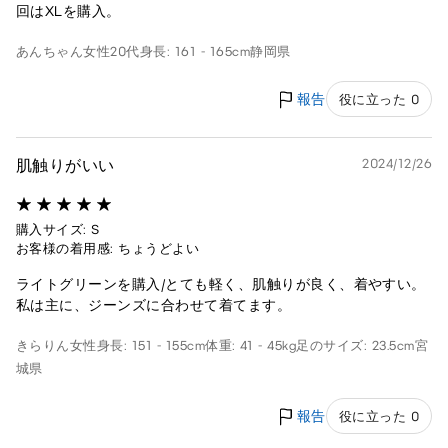
回はXLを購入。
あんちゃん
女性
20代
身長: 161 - 165cm
静岡県
報告
役に立った 0
肌触りがいい
2024/12/26
購入サイズ: S
お客様の着用感: ちょうどよい
ライトグリーンを購入/とても軽く、肌触りが良く、着やすい。
私は主に、ジーンズに合わせて着てます。
きらりん
女性
身長: 151 - 155cm
体重: 41 - 45kg
足のサイズ: 23.5cm
宮
城県
報告
役に立った 0