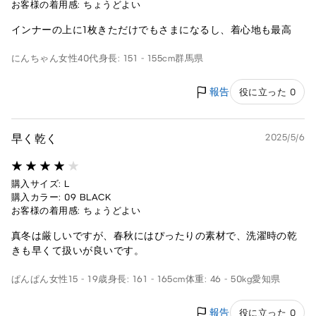
お客様の着用感: ちょうどよい
インナーの上に1枚きただけでもさまになるし、着心地も最高
にんちゃん
女性
40代
身長: 151 - 155cm
群馬県
報告
役に立った 0
早く乾く
2025/5/6
購入サイズ: L
購入カラー: 09 BLACK
お客様の着用感: ちょうどよい
真冬は厳しいですが、春秋にはぴったりの素材で、洗濯時の乾
きも早くて扱いが良いです。
ぱんぱん
女性
15 - 19歳
身長: 161 - 165cm
体重: 46 - 50kg
愛知県
報告
役に立った 0