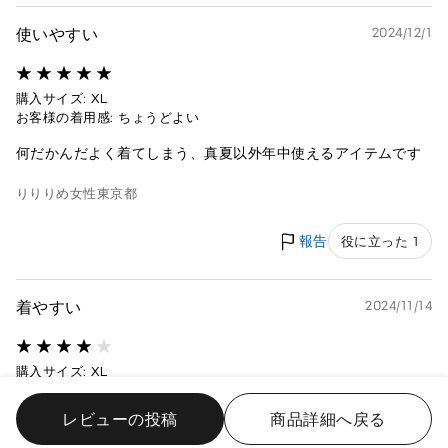
使いやすい
2024/12/1
購入サイズ: XL
お客様の着用感: ちょうどよい
何だかんだよく着てしまう、真夏以外年中使えるアイテムです
りりりめ
女性
東京都
報告
役に立った 1
着やすい
2024/11/14
購入サイズ: XL
お客様の着用感: 少し大きい
レビューの投稿
商品詳細へ戻る
袖が絞れてるので食器洗いや手洗いの時などまくっても落ちて
こないのがいい。