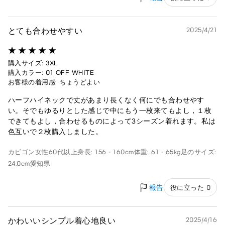
とても合わせやすい
2025/4/21
購入サイズ: 3XL
購入カラー: 01 OFF WHITE
お客様の着用感: ちょうどよい
ハーフハイネックで丈があまり長くなく何にでも合わせやす
い。そでもゆるりとした感じで中にもう一枚来てもよし，１枚
できてもよし，合わせるものによって3シーズン着れます。私は
色互いで２枚購入しました。
カビゴン
女性
60代以上
身長: 156 - 160cm
体重: 61 - 65kg
足のサイズ:
24.0cm
愛知県
報告
役に立った 0
かわいいシンプル着心地良い
2025/4/16