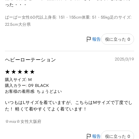
った・・・
ばーばー
女性
60代以上
身長: 151 - 155cm
体重: 51 - 55kg
足のサイズ:
22.5cm
大分県
報告
役に立った 0
ヘビーローテーション
2025/3/19
購入サイズ: M
購入カラー: 09 BLACK
お客様の着用感: ちょうどよい
いつもはLサイズを着ていますが、こちらはMサイズで丁度でし
た！ 軽くて着やすくてよく着ています！
☆mia☆
女性
大阪府
報告
役に立った 0