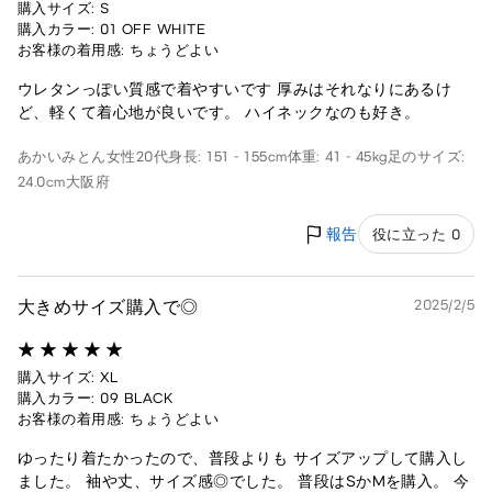
購入サイズ: S
購入カラー: 01 OFF WHITE
お客様の着用感: ちょうどよい
ウレタンっぽい質感で着やすいです 厚みはそれなりにあるけ
ど、軽くて着心地が良いです。 ハイネックなのも好き。
あかいみとん
女性
20代
身長: 151 - 155cm
体重: 41 - 45kg
足のサイズ:
24.0cm
大阪府
報告
役に立った 0
大きめサイズ購入で◎
2025/2/5
購入サイズ: XL
購入カラー: 09 BLACK
お客様の着用感: ちょうどよい
ゆったり着たかったので、普段よりも サイズアップして購入し
ました。 袖や丈、サイズ感◎でした。 普段はSかMを購入。 今