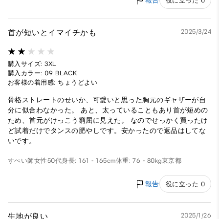
報告
役に立った 0
首が短いとイマイチかも
2025/3/24
購入サイズ: 3XL
購入カラー: 09 BLACK
お客様の着用感: ちょうどよい
骨格ストレートのせいか、可愛いと思った胸元のギャザーが自
分に似合わなかった。 あと、太っていることもあり首が短めの
ため、首元がけっこう窮屈に見えた。 なのでせっかく買ったけ
ど試着だけでタンスの肥やしです。安かったので返品はしてな
いです。
すぺい師
女性
50代
身長: 161 - 165cm
体重: 76 - 80kg
東京都
報告
役に立った 0
生地が良い
2025/1/26