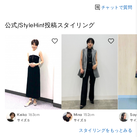
チャットで質問
公式/StyleHint投稿スタイリング
Keiko
163cm
Mina
152cm
Say
サイズ:S
サイズ:S
サイ
スタイリングをもっとみる