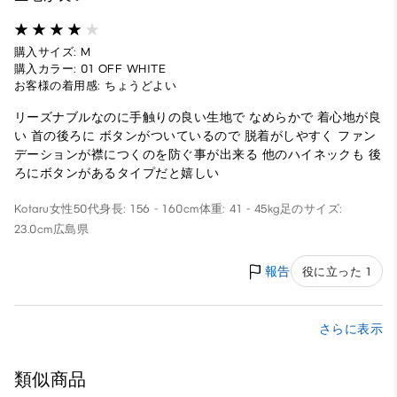
購入サイズ: M
購入カラー: 01 OFF WHITE
お客様の着用感: ちょうどよい
リーズナブルなのに手触りの良い生地で なめらかで 着心地が良
い 首の後ろに ボタンがついているので 脱着がしやすく ファン
デーションが襟につくのを防ぐ事が出来る 他のハイネックも 後
ろにボタンがあるタイプだと嬉しい
Kotaru
女性
50代
身長: 156 - 160cm
体重: 41 - 45kg
足のサイズ:
23.0cm
広島県
報告
役に立った 1
さらに表示
類似商品