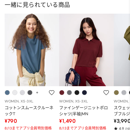
一緒に見られている商品
WOMEN, XS-3XL
WOMEN, XS-3XL
WOMEN, 
コットンスムースクルーネ
ファインゲージニットポロ
スウェ
ックT
シャツ(半袖)MN
ブフルジ
ーパー
¥790
¥1,490
¥3,99
ット）
8/13までアプリ会員特別価格
8/13までアプリ会員特別価格
4.9
(10