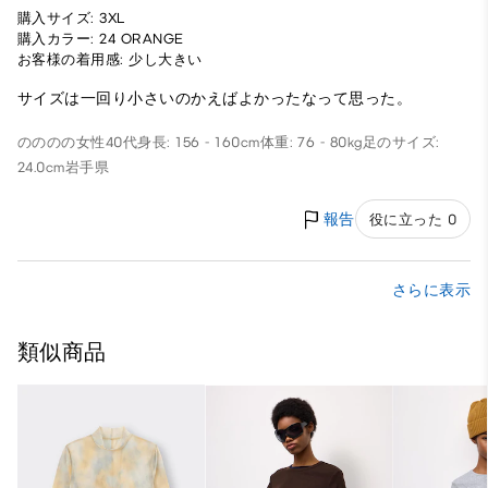
購入サイズ: 3XL
購入カラー: 24 ORANGE
お客様の着用感: 少し大きい
サイズは一回り小さいのかえばよかったなって思った。
のののの
女性
40代
身長: 156 - 160cm
体重: 76 - 80kg
足のサイズ:
24.0cm
岩手県
報告
役に立った 0
さらに表示
類似商品