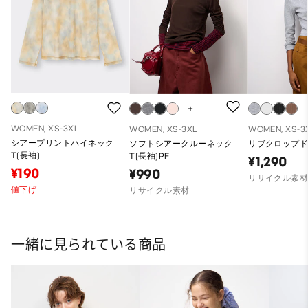
WOMEN, XS-3XL
WOMEN, XS-3XL
WOMEN, XS-3
シアープリントハイネック
ソフトシアークルーネック
リブクロップドT
T(長袖)
T(長袖)PF
¥1,290
¥190
¥990
リサイクル素
値下げ
リサイクル素材
一緒に見られている商品