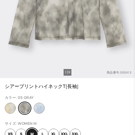
1
9
商品番号:350413
シアープリントハイネックT(長袖)
カラー: 05 GRAY
サイズ: WOMEN M
XS
S
M
L
XL
XXL
3XL