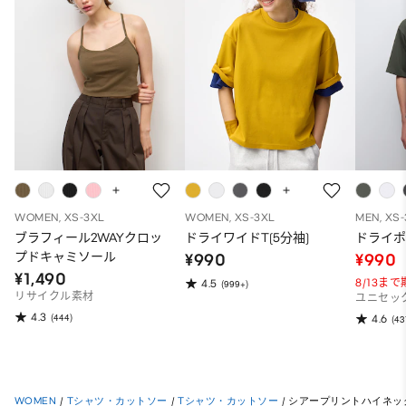
WOMEN, XS-3XL
WOMEN, XS-3XL
MEN, XS
ブラフィール2WAYクロッ
ドライワイドT(5分袖)
ドライポ
プドキャミソール
¥990
¥990
¥1,490
8/13ま
4.5
(999+)
リサイクル素材
ユニセッ
4.3
(444)
4.6
(43
WOMEN
/
Tシャツ・カットソー
/
Tシャツ・カットソー
/
シアープリントハイネック