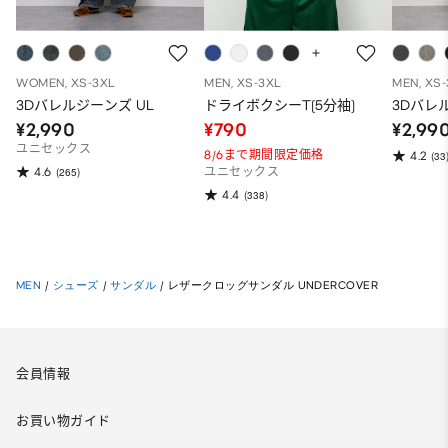
WOMEN, XS-3XL
MEN, XS-3XL
MEN, XS
3Dバレルジーンズ UL
ドライボクシーT(5分袖)
3Dバレ
¥2,990
¥790
¥2,99
ユニセックス
8/6まで期間限定価格
4.2
(33
4.6
(265)
ユニセックス
4.4
(338)
MEN
/
シューズ
/
サンダル
/
レザークロッグサンダル UNDERCOVER
会員情報
お買い物ガイド