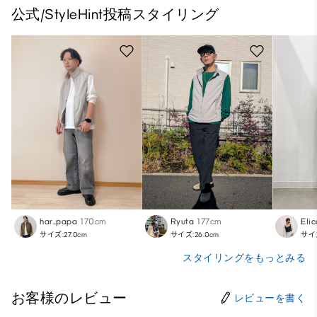
公式/StyleHint投稿スタイリング
har_papa
170cm
Ryuta
177cm
Eli
サイズ:27.0cm
サイズ:26.0cm
サイズ
スタイリングをもっとみる
お客様のレビュー
レビューを書く