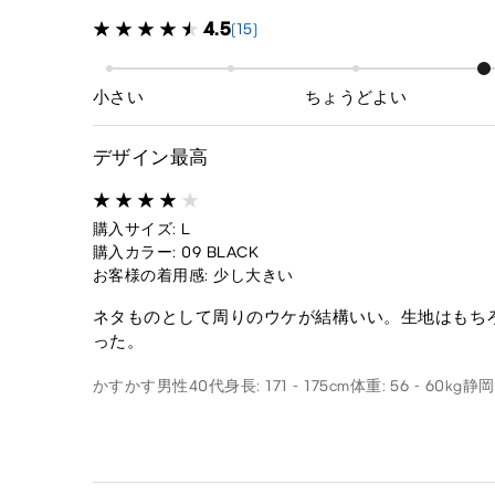
4.5
(15)
小さい
ちょうどよい
デザイン最高
購入サイズ: L
購入カラー: 09 BLACK
お客様の着用感: 少し大きい
ネタものとして周りのウケが結構いい。生地はもち
った。
かすかす
男性
40代
身長: 171 - 175cm
体重: 56 - 60kg
静岡