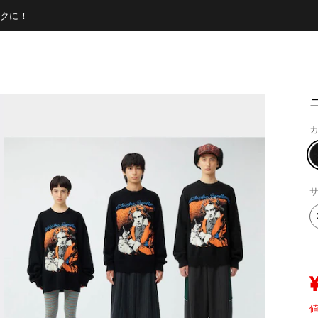
クに！
ニ
カ
サ
値