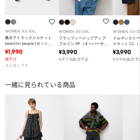
WOMEN, XS-XXL
WOMEN, XS-3XL
WOMEN, XS-3
裏ボアトラックジャケット
フラッフィージップアップ
ドルマンスリ
beautiful people (セットア
ブルゾン PF（オーバーサイ
ャケット CL
ップ可能)
ズフィット）
バーサイズフ
¥1,990
¥3,990
¥3,990
値下げ
8月下旬販売予定
8月中旬販売予
ユニセックス
一緒に見られている商品