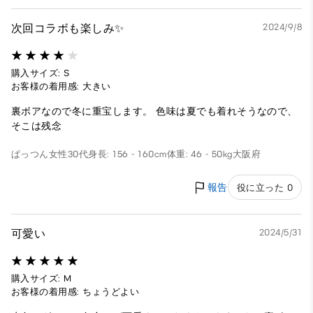
次回コラボも楽しみ✨
2024/9/8
購入サイズ: S
お客様の着用感: 大きい
裏ボアなので冬に重宝します。 色味は夏でも着れそうなので、
そこは残念
ぱっつん
女性
30代
身長: 156 - 160cm
体重: 46 - 50kg
大阪府
報告
役に立った 0
可愛い
2024/5/31
購入サイズ: M
お客様の着用感: ちょうどよい