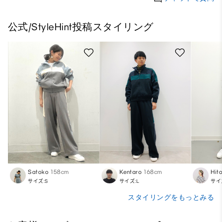
公式/StyleHint投稿スタイリング
Satoko
158cm
Kentaro
168cm
Hit
サイズ:S
サイズ:L
サイ
スタイリングをもっとみる