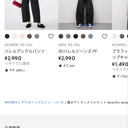
WOMEN, XS-3XL
MEN, XS-3XL
WOMEN, 
バレルアンクルパンツ
3Dバレルジーンズ PF
ブラフ
ップキ
¥2,990
¥2,990
¥1,49
リサイクル素材
4.2
(35)
リサイク
4.5
(999+)
4
(706)
WOMEN
/
アウター
/
ブルゾン・パーカ
/
裏ボアトラックジャケット beautiful peo
会員情報