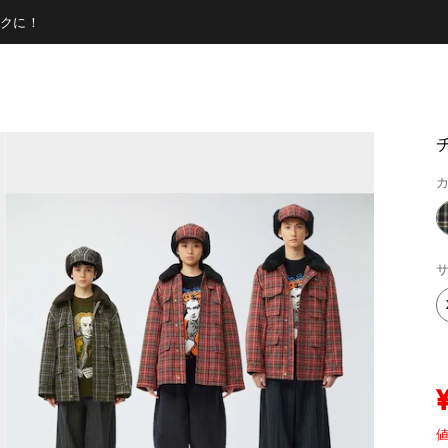
クに！
チ
カ
サ
値