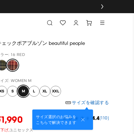
ェックボアブルゾン beautiful people
ラー: 16 RED
イズ: WOMEN M
XS
S
M
L
XL
XXL
サイズを確認する
¥1,990
サイズ選択のお悩みを
4.4
(110)
こちらで解決できます
下げ,
ユニセックス