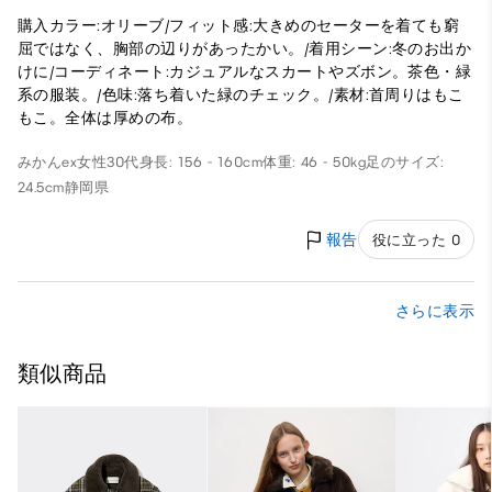
購入カラー:オリーブ/フィット感:大きめのセーターを着ても窮
屈ではなく、胸部の辺りがあったかい。/着用シーン:冬のお出か
けに/コーディネート:カジュアルなスカートやズボン。茶色・緑
系の服装。/色味:落ち着いた緑のチェック。/素材:首周りはもこ
もこ。全体は厚めの布。
みかんex
女性
30代
身長: 156 - 160cm
体重: 46 - 50kg
足のサイズ:
24.5cm
静岡県
報告
役に立った 0
さらに表示
類似商品