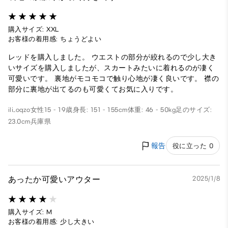
購入サイズ: XXL
お客様の着用感: ちょうどよい
レッドを購入しました。 ウエストの部分が絞れるので少し大き
いサイズを購入しましたが、スカートみたいに着れるのが凄く
可愛いです。 裏地がモコモコで触り心地が凄く良いです。 襟の
部分に裏地が出てるのも可愛くてお気に入りです。
ili_oqzo
女性
15 - 19歳
身長: 151 - 155cm
体重: 46 - 50kg
足のサイズ:
23.0cm
兵庫県
報告
役に立った 0
あったか可愛いアウター
2025/1/8
購入サイズ: M
お客様の着用感: 少し大きい