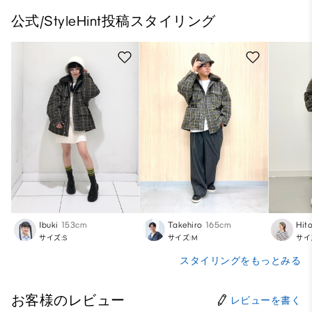
公式/StyleHint投稿スタイリング
Ibuki
153cm
Takehiro
165cm
Hit
サイズ:S
サイズ:M
サイ
スタイリングをもっとみる
お客様のレビュー
レビューを書く