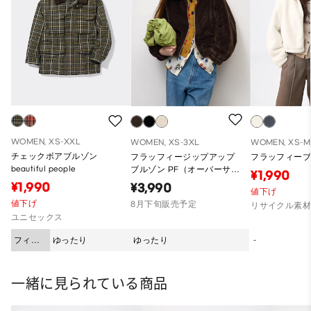
WOMEN, XS-XXL
WOMEN, XS-3XL
WOMEN, XS-M
チェックボアブルゾン
フラッフィージップアップ
フラッフィー
beautiful people
ブルゾン PF（オーバーサイ
¥1,990
ズフィット）
¥1,990
¥3,990
値下げ
値下げ
8月下旬販売予定
リサイクル素
ユニセックス
フィッ
ゆったり
ゆったり
-
ト
一緒に見られている商品