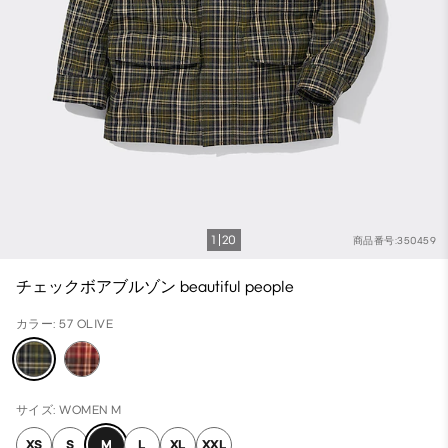
1
20
商品番号:350459
チェックボアブルゾン beautiful people
カラー: 57 OLIVE
サイズ: WOMEN M
XS
S
M
L
XL
XXL