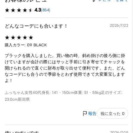
4.3
(854)
どんなコーデにも合います！
2026/7/22
購入カラー: 09 BLACK
ブラックを購入しました。買い物の時、斜め掛けの後ろ側に掛
けていますが会計の際にはサッと手前に引き寄せてチャックを
開けられるので直ぐに財布が取り出せて便利です。また、どん
なコーデにも合うので季節をとわず使用できて大変重宝します
よ！
ふっちゃん
女性
40代
身長: 141 - 150cm
体重: 51 - 55kg
足のサイズ:
23.0cm
新潟県
報告
役に立った 0
2026/7/15