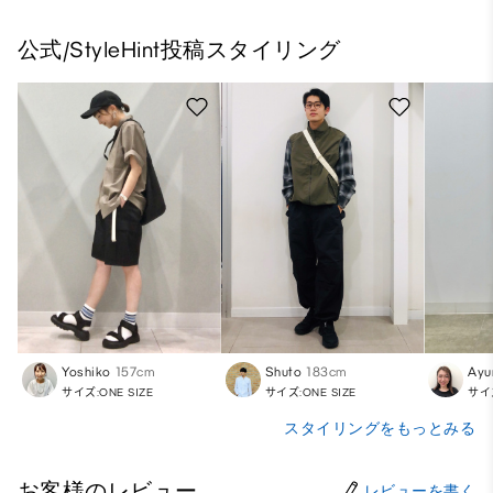
公式/StyleHint投稿スタイリング
Yoshiko
157cm
Shuto
183cm
Ayu
サイズ:ONE SIZE
サイズ:ONE SIZE
サイズ
スタイリングをもっとみる
お客様のレビュー
レビューを書く