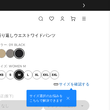
折り返しウエストワイドパンツ
ラー: 09 BLACK
イズ: WOMEN M
XS
S
M
L
XL
XXL
3XL
サイズを確認する
正(股下)
サイズ選択のお悩みを
こちらで解決できます
なし
レングス未選択