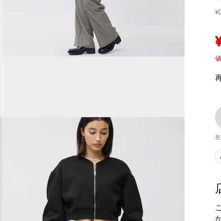
¥
値
在