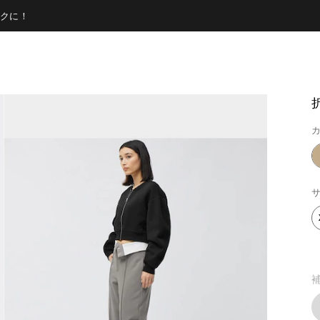
クに！
カ
サ
補