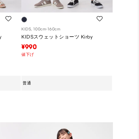
KIDS, 100cm-160cm
KIDS, 100cm
y
KIDSスウェットショーツ Kirby
GIRLS
ュロット
¥990
¥990
値下げ
値下げ
リサイクル素
普通
-