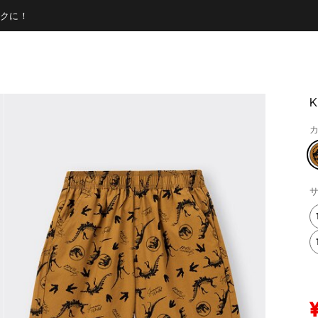
クに！
K
カ
サ