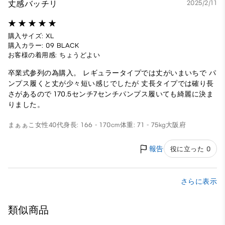
丈感バッチリ
2025/2/11
購入サイズ: XL
購入カラー: 09 BLACK
お客様の着用感: ちょうどよい
卒業式参列の為購入。 レギュラータイプでは丈がいまいちで パ
ンプス履くと丈が少々短い感じでしたが 丈長タイプでは確り長
さがあるので 170.5センチ7センチパンプス履いても綺麗に決ま
りました。
まぁぁこ
女性
40代
身長: 166 - 170cm
体重: 71 - 75kg
大阪府
報告
役に立った 0
さらに表示
類似商品