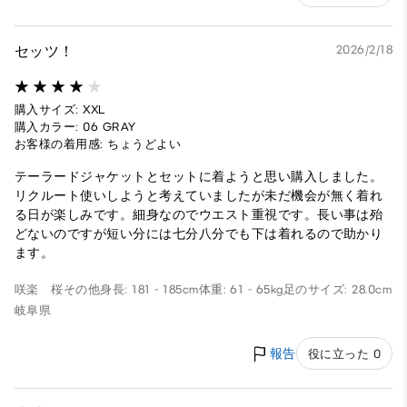
セッツ！
2026/2/18
購入サイズ: XXL
購入カラー: 06 GRAY
お客様の着用感: ちょうどよい
テーラードジャケットとセットに着ようと思い購入しました。
リクルート使いしようと考えていましたが未だ機会が無く着れ
る日が楽しみです。細身なのでウエスト重視です。長い事は殆
どないのですが短い分には七分八分でも下は着れるので助かり
ます。
咲楽 桜
その他
身長: 181 - 185cm
体重: 61 - 65kg
足のサイズ: 28.0cm
岐阜県
報告
役に立った 0