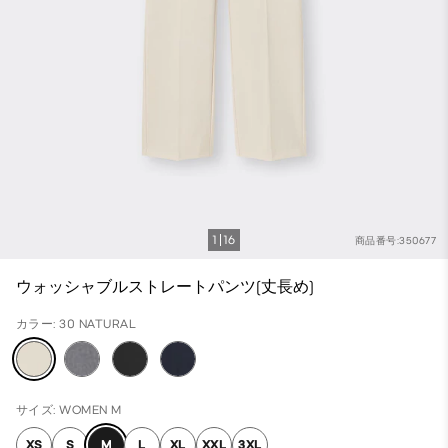
1
16
商品番号:350677
ウォッシャブルストレートパンツ(丈長め)
カラー: 30 NATURAL
サイズ: WOMEN M
XS
S
M
L
XL
XXL
3XL