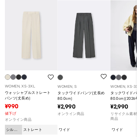
WOMEN, XS-3XL
WOMEN, S
WOMEN, XS-3
ウォッシャブルストレート
タックワイドパンツ(丈長め
タックワイドパ
パンツ(丈長め)
80.0cm)
80.0cm)(20
品)
¥990
¥2,990
¥2,990
値下げ
オンライン商品
リサイクル素材
商品
オンライン商品
シルエ
ストレート
ワイド
ワイド
ット