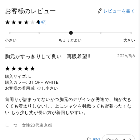
お客様のレビュー
レビューを書く
4
(47)
小さい
ちょうどよい
大きい
胸元がすっきりして良い 再販希望‼︎
2026/5/6
購入サイズ: L
購入カラー: 01 OFF WHITE
お客様の着用感: 少し小さい
首周りが詰まってないかつ胸元のデザインが秀逸で、胸が大き
くても着太りしないし、上にシャツを羽織っても野暮ったくな
い もう少し丈が長い方が着回しやすい。
しーつー
女性
20代
東京都