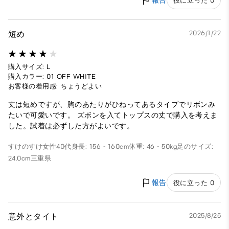
報告
役に立った 0
短め
2026/1/22
購入サイズ: L
購入カラー: 01 OFF WHITE
お客様の着用感: ちょうどよい
丈は短めですが、胸のあたりがひねってあるタイプでリボンみ
たいで可愛いです。 ズボンを入てトップスの丈で購入を考えま
した。試着は必ずした方がよいです。
すけのすけ
女性
40代
身長: 156 - 160cm
体重: 46 - 50kg
足のサイズ:
24.0cm
三重県
報告
役に立った 0
意外とタイト
2025/8/25