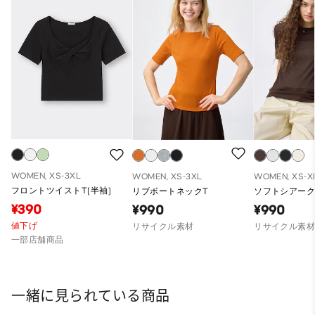
WOMEN, XS-3XL
WOMEN, XS-3XL
WOMEN, XS-X
フロントツイストT(半袖)
リブボートネックT
ソフトシアーク
¥390
¥990
¥990
値下げ
リサイクル素材
リサイクル素
一部店舗商品
一緒に見られている商品