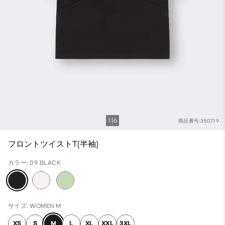
1
6
商品番号:350719
フロントツイストT(半袖)
カラー: 09 BLACK
サイズ: WOMEN M
XS
S
M
L
XL
XXL
3XL