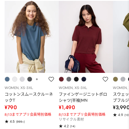
WOMEN, XS-3XL
WOMEN, XS-3XL
WOMEN, 
コットンスムースクルーネ
ファインゲージニットポロ
スウェ
ックT
シャツ(半袖)MN
ブフルジ
ーパー
¥790
¥1,490
¥3,99
ット）
8/13までアプリ会員特別価格
8/13までアプリ会員特別価格
4.9
(10
リサイクル素材
4.5
(999+)
4.2
(14)