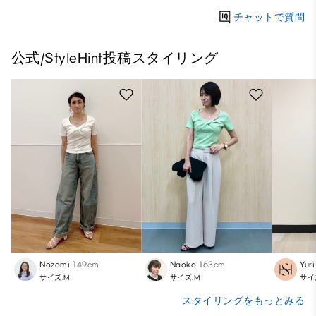
チャットで質問
公式/StyleHint投稿スタイリング
Nozomi
149cm
Naoko
163cm
Yuri
サイズ:M
サイズ:M
サイ
スタイリングをもっとみる