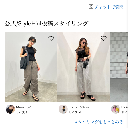
チャットで質問
公式/StyleHint投稿スタイリング
Mina
152cm
Elica
160cm
RiR
サイズ:S
サイズ:XL
サイ
スタイリングをもっとみる