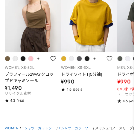
WOMEN, XS-3XL
WOMEN, XS-3XL
MEN, XS
ブラフィール2WAYクロッ
ドライワイドT(5分袖)
ドライポ
プドキャミソール
¥990
¥990
¥1,490
8/13ま
4.5
(999+)
リサイクル素材
ユニセッ
4.3
(442)
4.6
(43
WOMEN
/
Tシャツ・カットソー
/
Tシャツ・カットソー
/
メッシュT(ノースリーブ)