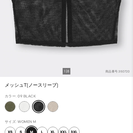
1
8
商品番号:350720
メッシュT(ノースリーブ)
カラー: 09 BLACK
サイズ: WOMEN M
XS
S
M
L
XL
XXL
3XL