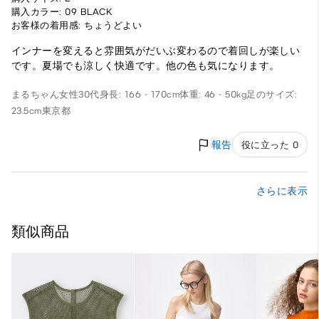
購入カラー: 09 BLACK
お客様の着用感: ちょうどよい
インナーを変えると雰囲気がだいぶ変わるので着回しが楽しい
です。夏場でも涼しく快適です。他の色も気になります。
まるちゃん
女性
30代
身長: 166 - 170cm
体重: 46 - 50kg
足のサイズ:
23.5cm
東京都
報告
役に立った 0
さらに表示
類似商品