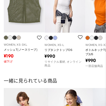
WOMEN, XS-3XL
WOMEN, XS-L
WOMEN, XS-X
メッシュT(ノースリーブ)
リブタンクトップOS
ボトルネックT
ブ)US
¥190
¥990
¥990
値下げ
リサイクル素材, オンライン
商品
一部店舗商品
一緒に見られている商品