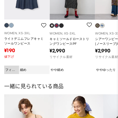
WOMEN, XS-3XL
WOMEN, XS-3XL
WOMEN, XS-3
ライトデニムフレアキャミ
キャミソールドローストリ
シアーワンピー
ソールワンピース
ングワンピースPF
(ノースリーブ)
¥190
¥2,990
¥2,990
値下げ
リサイクル素材
リサイクル素
フィッ
細め
やや細め
ややゆったり
ト
一緒に見られている商品