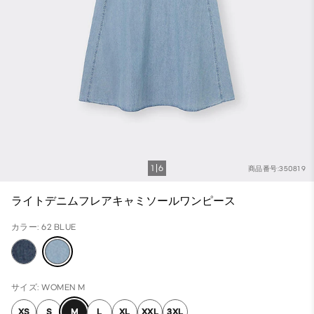
1
6
商品番号:350819
ライトデニムフレアキャミソールワンピース
カラー: 62 BLUE
サイズ: WOMEN M
XS
S
M
L
XL
XXL
3XL