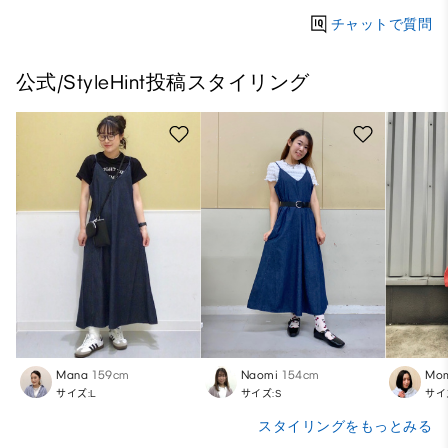
チャットで質問
公式/StyleHint投稿スタイリング
Mana
159cm
Naomi
154cm
Mo
サイズ:L
サイズ:S
サイ
スタイリングをもっとみる