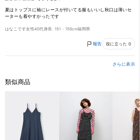
夏はトップスに袖にレースが付いてる服もいいし秋口は薄いセ
ーターも着やすかったです
はなこです
女性
40代
身長: 151 - 155cm
福岡県
報告
役に立った 0
さらに表示
類似商品