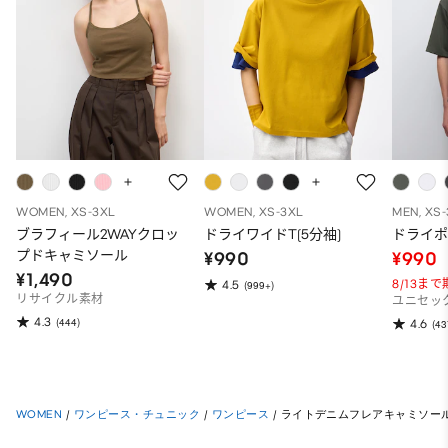
WOMEN, XS-3XL
WOMEN, XS-3XL
MEN, XS
ブラフィール2WAYクロッ
ドライワイドT(5分袖)
ドライポ
プドキャミソール
¥990
¥990
¥1,490
8/13ま
4.5
(999+)
リサイクル素材
ユニセッ
4.3
(444)
4.6
(43
WOMEN
/
ワンピース・チュニック
/
ワンピース
/
ライトデニムフレアキャミソー