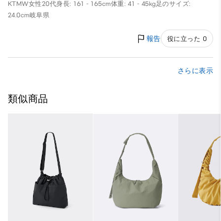
KTMW
女性
20代
身長: 161 - 165cm
体重: 41 - 45kg
足のサイズ:
24.0cm
岐阜県
報告
役に立った 0
さらに表示
類似商品