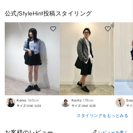
公式/StyleHint投稿スタイリング
Keika
160cm
Kanto
178cm
Sa
サイズ:ONE SIZE
サイズ:ONE SIZE
サイズ
スタイリングをもっとみる
お客様のレビュー
レビューを書く