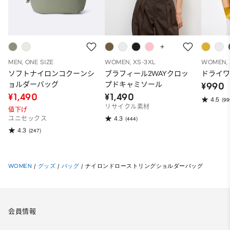
MEN, ONE SIZE
WOMEN, XS-3XL
WOMEN, 
ソフトナイロンコクーンシ
ブラフィール2WAYクロッ
ドライワ
ョルダーバッグ
プドキャミソール
¥990
¥1,490
¥1,490
4.5
(99
リサイクル素材
値下げ
4.3
ユニセックス
(444)
4.3
(247)
WOMEN
/
グッズ
/
バッグ
/
ナイロンドローストリングショルダーバッグ
会員情報