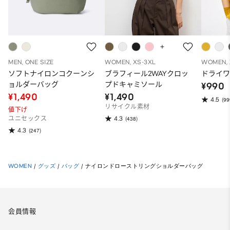
MEN, ONE SIZE
WOMEN, XS-3XL
WOMEN, 
ソフトナイロンコクーンシ
ブラフィール2WAYクロッ
ドライワ
ョルダーバッグ
プドキャミソール
¥990
¥1,490
¥1,490
4.5
(99
リサイクル素材
値下げ
4.3
ユニセックス
(438)
4.3
(247)
WOMEN
/
グッズ
/
バッグ
/
ナイロンドローストリングショルダーバッグ
会員情報