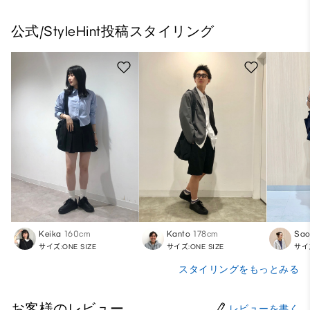
公式/StyleHint投稿スタイリング
Keika
160cm
Kanto
178cm
Sa
サイズ:ONE SIZE
サイズ:ONE SIZE
サイズ
スタイリングをもっとみる
お客様のレビュー
レビューを書く