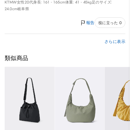
KTMW
女性
20代
身長: 161 - 165cm
体重: 41 - 45kg
足のサイズ:
24.0cm
岐阜県
報告
役に立った 0
さらに表示
類似商品