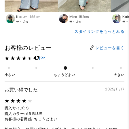
Kasumi
155cm
Mina
152cm
Kair
サイズ:S
サイズ:S
サイ
スタイリングをもっとみる
お客様のレビュー
レビューを書く
4.7
(92)
小さい
ちょうどよい
大きい
お買い得でした
2025/11/17
購入サイズ: S
購入カラー: 65 BLUE
お客様の着用感: ちょうどよい