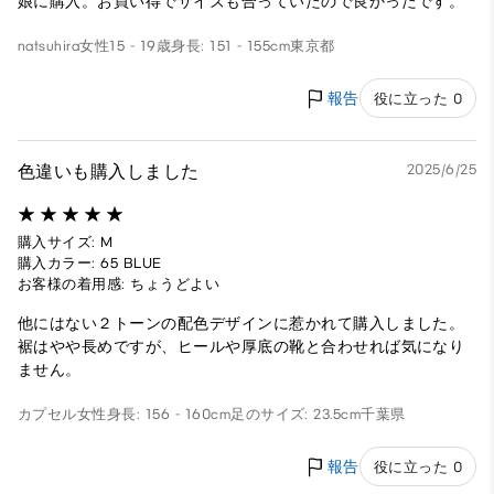
娘に購入。お買い得でサイズも合っていたので良かったです。
natsuhira
女性
15 - 19歳
身長: 151 - 155cm
東京都
報告
役に立った 0
色違いも購入しました
2025/6/25
購入サイズ: M
購入カラー: 65 BLUE
お客様の着用感: ちょうどよい
他にはない２トーンの配色デザインに惹かれて購入しました。
裾はやや長めですが、ヒールや厚底の靴と合わせれば気になり
ません。
カプセル
女性
身長: 156 - 160cm
足のサイズ: 23.5cm
千葉県
報告
役に立った 0