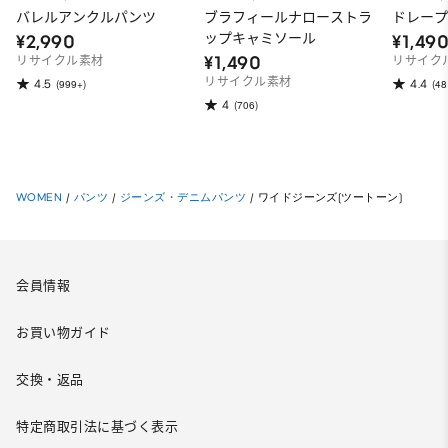
バレルアンクルパンツ
ブラフィールナローストラ
ドレープ
ップキャミソール
¥2,990
¥1,49
¥1,490
リサイクル素材
リサイク
リサイクル素材
4.5
4.4
(999+)
(48
4
(706)
WOMEN
/
パンツ
/
ジーンズ・デニムパンツ
/
ワイドジーンズ(ツートーン)
会員情報
お買い物ガイド
交換・返品
特定商取引法に基づく表示