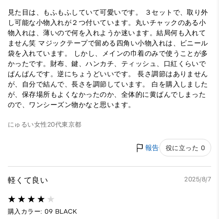
見た目は、もふもふしていて可愛いです。 ３セットで、取り外
し可能な小物入れが２つ付いています。丸いチャックのある小
物入れは、薄いので何を入れようか迷います。結局何も入れて
ません笑 マジックテープで留める四角い小物入れは、ビニール
袋を入れています。 しかし、メインの巾着のみで使うことが多
かったです。財布、鍵、ハンカチ、ティッシュ、口紅くらいで
ぱんぱんです。逆にちょうどいいです。 長さ調節はありません
が、自分で結んで、長さを調節しています。 白を購入しました
が、保存場所もよくなかったのか、全体的に黄ばんでしまった
ので、ワンシーズン物かなと思います。
にゅるい
女性
20代
東京都
報告
役に立った 0
軽くて良い
2025/8/7
購入カラー: 09 BLACK