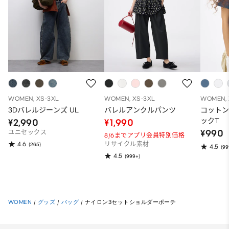
WOMEN, XS-3XL
WOMEN, XS-3XL
WOMEN, 
3Dバレルジーンズ UL
バレルアンクルパンツ
コット
ックT
¥2,990
¥1,990
¥990
ユニセックス
8/6までアプリ会員特別価格
4.6
(265)
リサイクル素材
4.5
(99
4.5
(999+)
WOMEN
/
グッズ
/
バッグ
/
ナイロン3セットショルダーポーチ