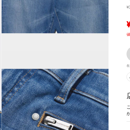
¥
値
在