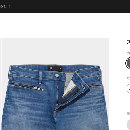
クに！
カ
サ
補