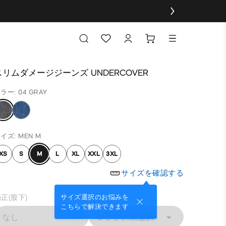
スリムダメージジーンズ UNDERCOVER
ラー: 04 GRAY
イズ: MEN M
XS
S
M
L
XL
XXL
3XL
サイズを確認する
正(股下)
サイズ選択のお悩みを
こちらで解決できます
なし
レングス未選択