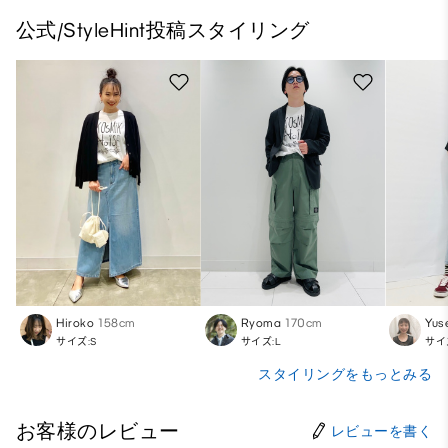
公式/StyleHint投稿スタイリング
Hiroko
158cm
Ryoma
170cm
Yus
サイズ:S
サイズ:L
サイ
スタイリングをもっとみる
お客様のレビュー
レビューを書く