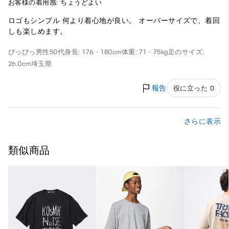
お客様の着用感: ちょうどよい
ロゴもシンプル 何より着心地が良い。 オーバーサイズで、着回
しも楽しめます。
ぴっぴっ
男性
50代
身長: 176 - 180cm
体重: 71 - 75kg
足のサイズ:
26.0cm
埼玉県
報告
役に立った 0
さらに表示
類似商品