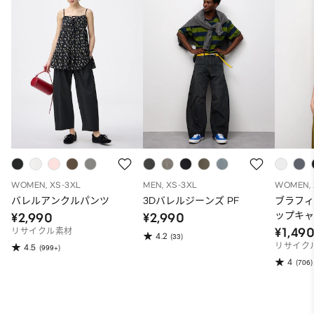
WOMEN, XS-3XL
MEN, XS-3XL
WOMEN, 
バレルアンクルパンツ
3Dバレルジーンズ PF
ブラフ
ップキ
¥2,990
¥2,990
¥1,49
リサイクル素材
4.2
(33)
リサイク
4.5
(999+)
4
(706)