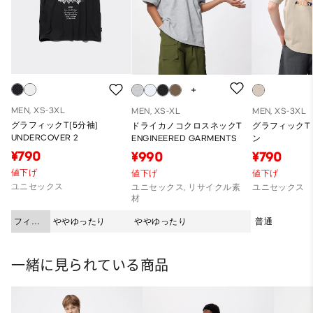
MEN, XS-3XL
MEN, XS-XL
MEN, XS-3XL
グラフィックT(5分袖)
ドライカノコクロスネックT
グラフィックT
UNDERCOVER 2
ENGINEERED GARMENTS
ン
¥790
¥990
¥790
値下げ
値下げ
値下げ
ユニセックス
ユニセックス, リサイクル素
ユニセックス
材
フィッ
ややゆったり
ややゆったり
普通
ト
一緒に見られている商品