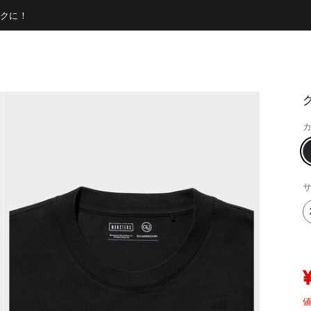
クに！
カ
サ
値