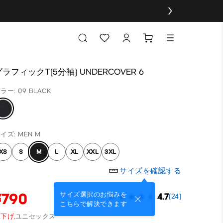
グラフィックT(5分袖) UNDERCOVER 6
ラー: 09 BLACK
イズ: MEN M
XS
S
M
L
XL
XXL
3XL
サイズを確認する
¥790
サイズ選択のお悩みを
4.7
(24)
こちらで解決できます
下げ,
ユニセックス