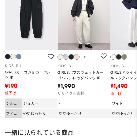
KIDS, S-L
KIDS, S-L
KIDS, S-L
GIRLSカーゴジョガーパン
GIRLSパフスウェットカー
GIRLSドライ
ツJR
ゴバレルレッグパンツJR
ルレッグパンツ
¥190
¥1,990
¥1,490
値下げ
リサイクル素材
値下げ
シルエ
ジョガー
-
ワイド
ット
フィッ
ややゆったり
ややゆったり
ややゆったり
ト
一緒に見られている商品