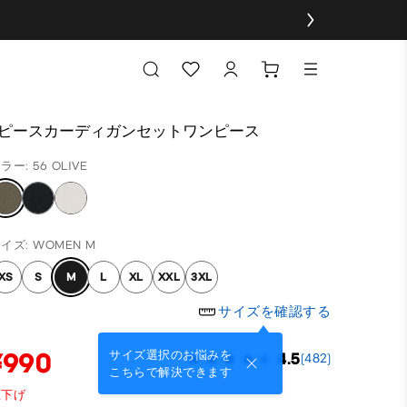
2ピースカーディガンセットワンピース
ラー: 56 OLIVE
イズ: WOMEN M
XS
S
M
L
XL
XXL
3XL
サイズを確認する
¥990
サイズ選択のお悩みを
4.5
(482)
こちらで解決できます
値下げ