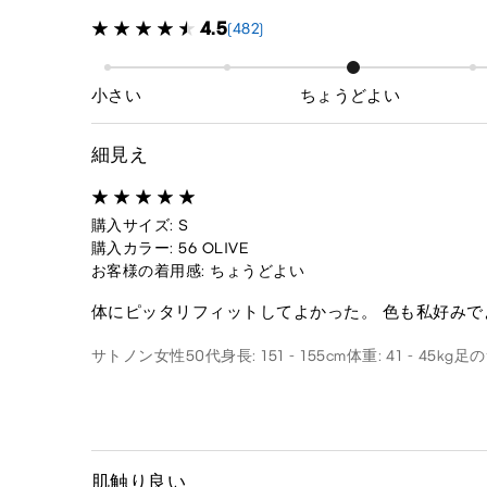
4.5
(482)
小さい
ちょうどよい
細見え
購入サイズ: S
購入カラー: 56 OLIVE
お客様の着用感: ちょうどよい
体にピッタリフィットしてよかった。 色も私好みで
サトノン
女性
50代
身長: 151 - 155cm
体重: 41 - 45kg
足のサ
肌触り良い