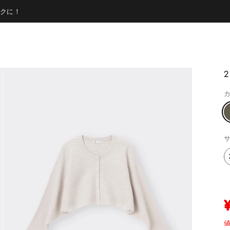
クに！
カ
サ