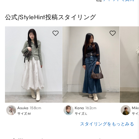
公式/StyleHint投稿スタイリング
Asuka
158cm
Kana
162cm
Mik
サイズ:M
サイズ:L
サイ
スタイリングをもっとみる