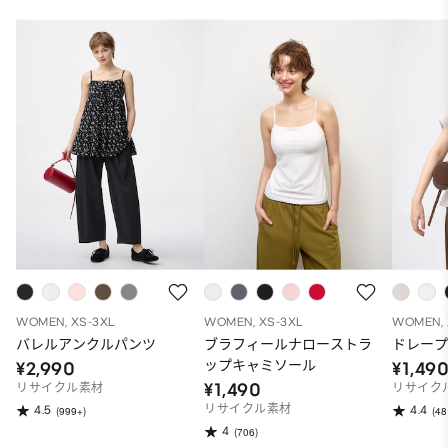
WOMEN, XS-3XL
WOMEN, XS-3XL
WOMEN, 
バレルアンクルパンツ
ブラフィールナローストラ
ドレープ
ップキャミソール
¥2,990
¥1,49
¥1,490
リサイクル素材
リサイク
リサイクル素材
4.5
4.4
(999+)
(48
4
(706)