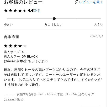
お客様のレビュー
レビューを書く
4.4
(243)
小さい
ちょうどよい
大きい
再販希望
2026/4/4
購入サイズ: XL
購入カラー: 09 BLACK
お客様の着用感: ちょうどよい
最近、厚底やヒールの高いブーツばかりなので、今年の秋冬こ
そは再販してほしいです。ローヒールユーザーも絶対いると思
います。 お気に入りでヘビロテしてたのですが、すぐかかとが
すり減るのが少し難点。
ーーーー
女性
30代
身長: 161 - 165cm
体重: 51 - 55kg
足のサイズ:
24.5cm
北海道