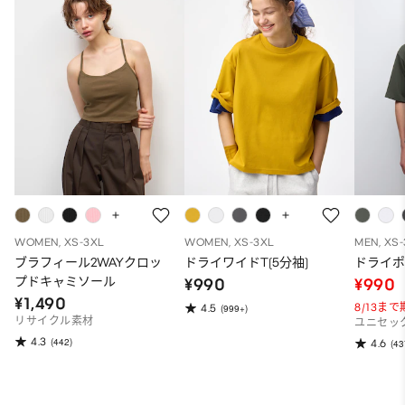
WOMEN, XS-3XL
WOMEN, XS-3XL
MEN, XS
ブラフィール2WAYクロッ
ドライワイドT(5分袖)
ドライポ
プドキャミソール
¥990
¥990
¥1,490
8/13ま
4.5
(999+)
リサイクル素材
ユニセッ
4.3
(442)
4.6
(43