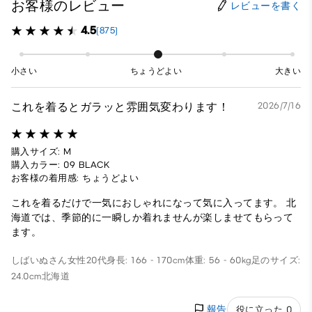
お客様のレビュー
レビューを書く
4.5
(875)
小さい
ちょうどよい
大きい
これを着るとガラッと雰囲気変わります！
2026/7/16
購入サイズ: M
購入カラー: 09 BLACK
お客様の着用感: ちょうどよい
これを着るだけで一気におしゃれになって気に入ってます。 北
海道では、季節的に一瞬しか着れませんが楽しませてもらって
ます。
しばいぬさん
女性
20代
身長: 166 - 170cm
体重: 56 - 60kg
足のサイズ:
24.0cm
北海道
報告
役に立った 0