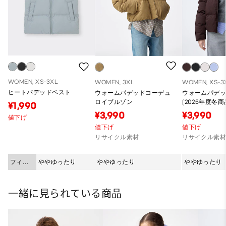
WOMEN, XS-3XL
WOMEN, 3XL
WOMEN, XS-3
ヒートパデッドベスト
ウォームパデッドコーデュ
ウォームパデ
ロイブルゾン
(2025年度冬商
¥1,990
¥3,990
¥3,990
値下げ
値下げ
値下げ
リサイクル素材
リサイクル素
フィッ
ややゆったり
ややゆったり
ややゆったり
ト
一緒に見られている商品