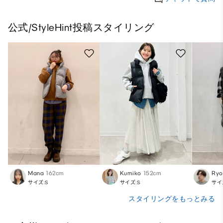
公式/StyleHint投稿スタイリング
Mana
162cm
Kumiko
152cm
Ryo
サイズ:S
サイズ:S
サイ
スタイリングをもっとみる