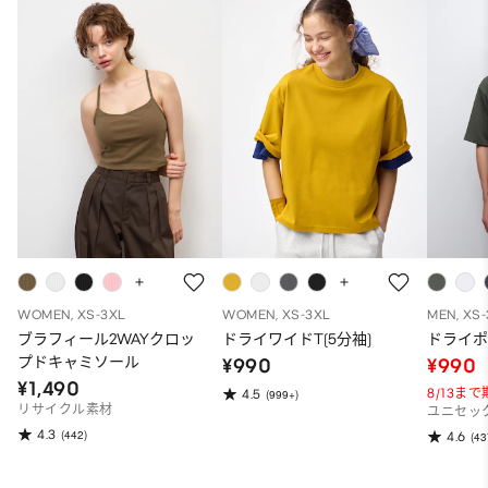
WOMEN, XS-3XL
WOMEN, XS-3XL
MEN, XS
ブラフィール2WAYクロッ
ドライワイドT(5分袖)
ドライポ
プドキャミソール
¥990
¥990
¥1,490
8/13ま
4.5
(999+)
リサイクル素材
ユニセッ
4.3
(442)
4.6
(43