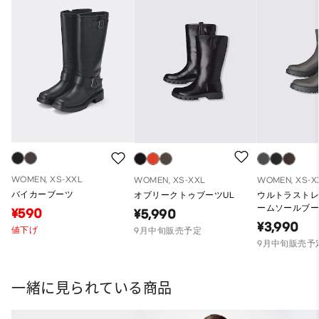
WOMEN, XS-XXL
WOMEN, XS-XXL
WOMEN, XS-X
バイカーブーツ
オブリークトゥブーツUL
ウルトラスト
ームソールブー
¥590
¥5,990
¥3,990
値下げ
9月中旬販売予定
9月中旬販売予
一緒に見られている商品