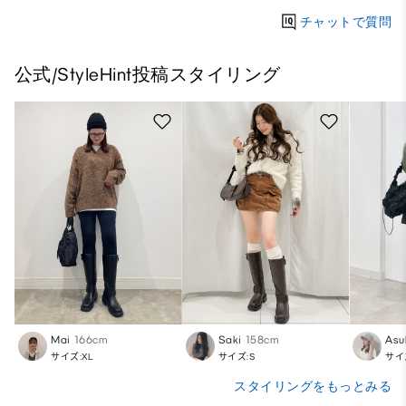
チャットで質問
公式/StyleHint投稿スタイリング
Mai
166cm
Saki
158cm
Asu
サイズ:XL
サイズ:S
サイ
スタイリングをもっとみる