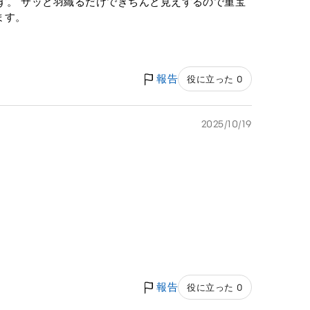
です。 サッと羽織るだけできちんと見えするので重宝
ます。
報告
役に立った 0
2025/10/19
。
報告
役に立った 0