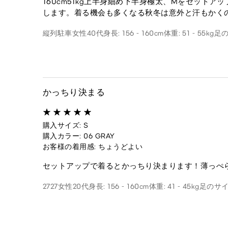
160cm51kg上半身細め下半身極太、Mをセッ
します。着る機会も多くなる秋冬は意外と汗もかく
縦列駐車
女性
40代
身長: 156 - 160cm
体重: 51 - 55kg
足の
かっちり決まる
購入サイズ: S
購入カラー: 06 GRAY
お客様の着用感: ちょうどよい
セットアップで着るとかっちり決まります！薄っぺ
2727
女性
20代
身長: 156 - 160cm
体重: 41 - 45kg
足のサイズ