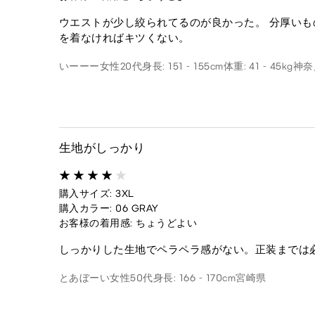
ウエストが少し絞られてるのが良かった。 分厚いも
を着なければキツくない。
いーーー
女性
20代
身長: 151 - 155cm
体重: 41 - 45kg
神奈
生地がしっかり
購入サイズ: 3XL
購入カラー: 06 GRAY
お客様の着用感: ちょうどよい
しっかりした生地でペラペラ感がない。正装までは
とあぼーい
女性
50代
身長: 166 - 170cm
宮崎県