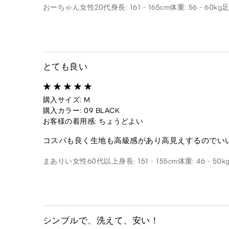
おーちゃん
女性
20代
身長: 161 - 165cm
体重: 56 - 60kg
足
とても良い
購入サイズ: M
購入カラー: 09 BLACK
お客様の着用感: ちょうどよい
コスパも良く生地も高級感があり高見えするのでい
まありい
女性
60代以上
身長: 151 - 155cm
体重: 46 - 50k
シンプルで、洗えて、安い！