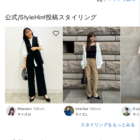
公式/StyleHint投稿スタイリング
Manami
165cm
mikitee
166cm
Koj
サイズ:M
サイズ:L
サイ
スタイリングをもっとみる