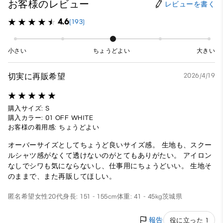
お客様のレビュー
レビューを書く
4.6
(193)
小さい
ちょうどよい
大きい
切実に再販希望
2026/4/19
購入サイズ: S
購入カラー: 01 OFF WHITE
お客様の着用感: ちょうどよい
オーバーサイズとしてちょうど良いサイズ感。 生地も、スクー
ルシャツ感がなくて透けないのがとてもありがたい。 アイロン
なしでシワも気にならないし、仕事用にちょうどいい。 生地そ
のままで、また再販してほしい。
匿名希望
女性
20代
身長: 151 - 155cm
体重: 41 - 45kg
茨城県
報告
役に立った 1