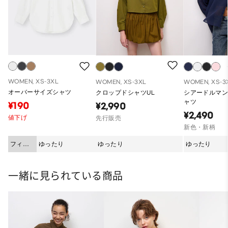
WOMEN, XS-3XL
WOMEN, XS-3XL
WOMEN, XS-3
オーバーサイズシャツ
クロップドシャツUL
シアードルマ
ャツ
¥190
¥2,990
¥2,490
値下げ
先行販売
新色・新柄
フィッ
ゆったり
ゆったり
ゆったり
ト
一緒に見られている商品