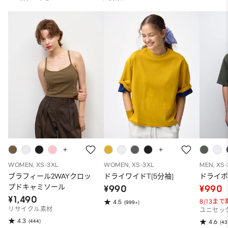
WOMEN, XS-3XL
WOMEN, XS-3XL
MEN, XS
ブラフィール2WAYクロッ
ドライワイドT(5分袖)
ドライポ
プドキャミソール
¥990
¥990
¥1,490
8/13ま
4.5
(999+)
リサイクル素材
ユニセッ
4.3
(444)
4.6
(43