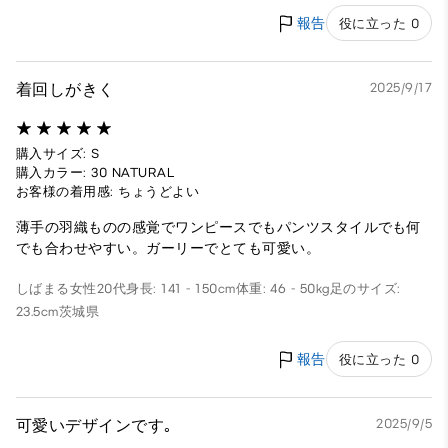
報告
役に立った 0
着回しがきく
2025/9/17
購入サイズ: S
購入カラー: 30 NATURAL
お客様の着用感: ちょうどよい
薄手の羽織ものの感覚でワンピースでもパンツスタイルでも何
でも合わせやすい。ガーリーでとても可愛い。
しばまる
女性
20代
身長: 141 - 150cm
体重: 46 - 50kg
足のサイズ:
23.5cm
茨城県
報告
役に立った 0
可愛いデザインです｡
2025/9/5