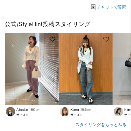
チャットで質問
公式/StyleHint投稿スタイリング
Atsuko
150cm
Kana
154cm
Kar
サイズ:S
サイズ:S
サイ
スタイリングをもっとみる