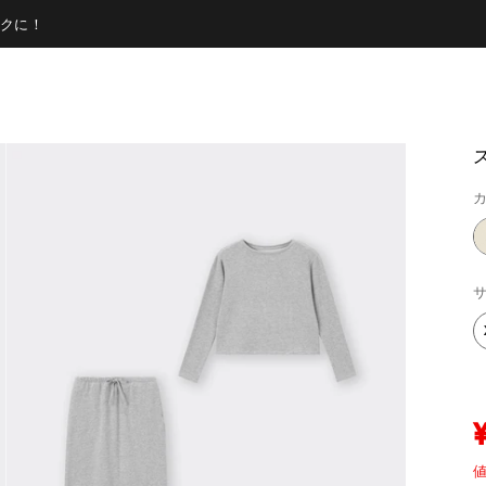
クに！
カ
サ