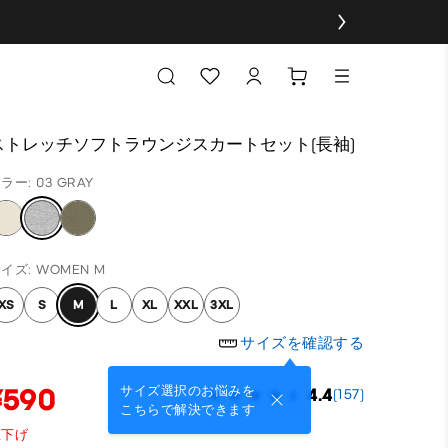
ストレッチソフトラウンジスカートセット(長袖)
ラー: 03 GRAY
イズ: WOMEN M
XS
S
M
L
XL
XXL
3XL
サイズを確認する
¥590
サイズ選択のお悩みを
4.4
(157)
こちらで解決できます
値下げ