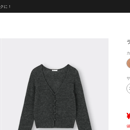
クに！
カ
サ