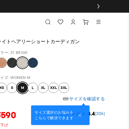
ライトヘアリーショートカーディガン
ラー: 31 BEIGE
イズ: WOMEN M
XS
S
M
L
XL
XXL
3XL
サイズを確認する
¥590
サイズ選択のお悩みを
4.4
(206)
こちらで解決できます
値下げ